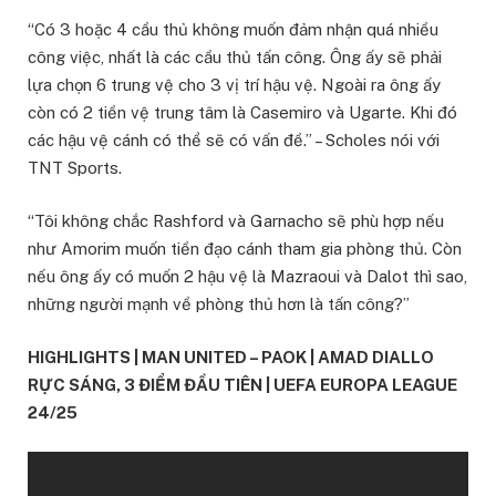
“Có 3 hoặc 4 cầu thủ không muốn đảm nhận quá nhiều
công việc, nhất là các cầu thủ tấn công. Ông ấy sẽ phải
lựa chọn 6 trung vệ cho 3 vị trí hậu vệ. Ngoài ra ông ấy
còn có 2 tiền vệ trung tâm là Casemiro và Ugarte. Khi đó
các hậu vệ cánh có thể sẽ có vấn đề.” – Scholes nói với
TNT Sports.
“Tôi không chắc Rashford và Garnacho sẽ phù hợp nếu
như Amorim muốn tiền đạo cánh tham gia phòng thủ. Còn
nếu ông ấy có muốn 2 hậu vệ là Mazraoui và Dalot thì sao,
những người mạnh về phòng thủ hơn là tấn công?”
HIGHLIGHTS | MAN UNITED – PAOK | AMAD DIALLO
RỰC SÁNG, 3 ĐIỂM ĐẦU TIÊN | UEFA EUROPA LEAGUE
24/25