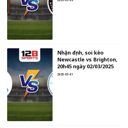
2025-03-02
Nhận định, soi kèo
Newcastle vs Brighton,
20h45 ngày 02/03/2025
2025-03-01