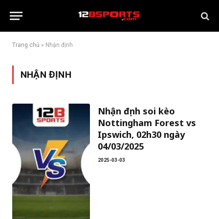
Trang chủ
»
Nhận định
NHẬN ĐỊNH
Nhận định soi kèo
Nottingham Forest vs
Ipswich, 02h30 ngày
04/03/2025
2025-03-03