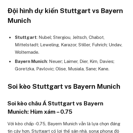
Đội hình dự kiến
Stuttgart vs Bayern
Munich
Stuttgart
: Nubel; Stergiou, Jeltsch, Chabot,
Mittelstadt; Leweling, Karazor, Stiller, Fuhrich; Undav,
Woltemade.
Bayern Munich
: Neuer; Laimer, Dier, Kim, Davies;
Goretzka, Pavlovic; Olise, Musiala, Sane; Kane.
Soi kèo Stuttgart vs Bayern Munich
Soi kèo châu Á Stuttgart vs Bayern
Munich: Hùm xám – 0.7
5
Với kèo chấp -0.75, Bayern Munich vẫn là lựa chọn đáng
tin cậy hơn. Stuttgart có lợi thế sân nhà, song phong độ