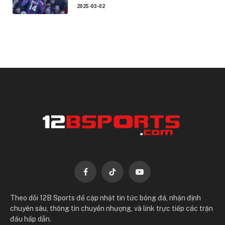
2025-03-02
Facebook
TikTok
YouTube
Theo dõi 12B Sports để cập nhật tin tức bóng đá, nhận định
chuyên sâu, thông tin chuyển nhượng, và link trực tiếp các trận
đấu hấp dẫn.