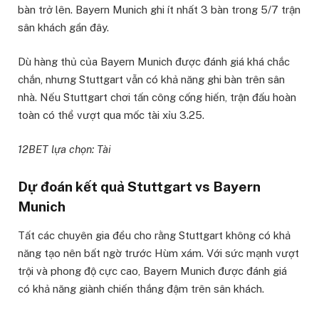
bàn trở lên. Bayern Munich ghi ít nhất 3 bàn trong 5/7 trận
sân khách gần đây.
Dù hàng thủ của Bayern Munich được đánh giá khá chắc
chắn, nhưng Stuttgart vẫn có khả năng ghi bàn trên sân
nhà. Nếu Stuttgart chơi tấn công cống hiến, trận đấu hoàn
toàn có thể vượt qua mốc tài xỉu 3.25.
12BET lựa chọn: Tài
Dự đoán kết quả Stuttgart vs Bayern
Munich
Tất các chuyên gia đều cho rằng Stuttgart không có khả
năng tạo nên bất ngờ trước Hùm xám. Với sức mạnh vượt
trội và phong độ cực cao, Bayern Munich được đánh giá
có khả năng giành chiến thắng đậm trên sân khách.