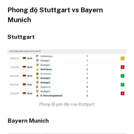
Phong độ Stuttgart vs Bayern
Munich
Stuttgart
Phong độ gần đây của Stuttgart.
Bayern Munich