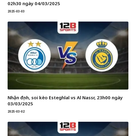
02h30 ngày 04/03/2025
2025-03-03
Nhận định, soi kèo Esteghlal vs Al Nassr, 23h00 ngày
03/03/2025
2025-03-02