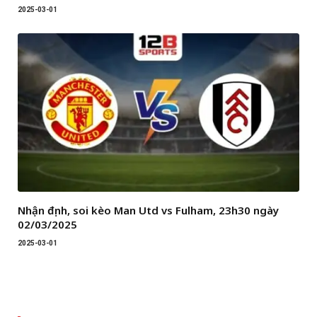
2025-03-01
Nhận định, soi kèo Man Utd vs Fulham, 23h30 ngày
02/03/2025
2025-03-01