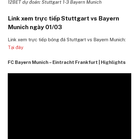
12BET dự đoán: Stuttgart 1-3 Bayern Munich
Link xem trực tiếp Stuttgart vs Bayern
Munich ngày 01/03
Link xem trực tiếp bóng đá Stuttgart vs Bayern Munich:
Tại đây
FC Bayern Munich – Eintracht Frankfurt | Highlights