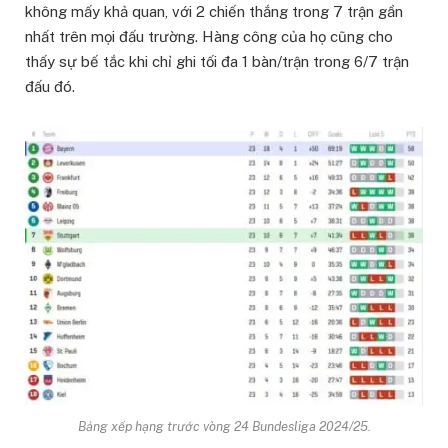
không mấy khả quan, với 2 chiến thắng trong 7 trận gần
nhất trên mọi đấu trường. Hàng công của họ cũng cho
thấy sự bế tắc khi chỉ ghi tối đa 1 bàn/trận trong 6/7 trận
đấu đó.
Bảng xếp hạng trước vòng 24 Bundesliga 2024/25.