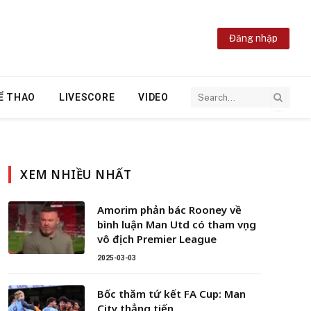
Đăng nhập
Ể THAO
LIVESCORE
VIDEO
XEM NHIỀU NHẤT
Amorim phản bác Rooney về
bình luận Man Utd có tham vọng
vô địch Premier League
2025-03-03
Bốc thăm tứ kết FA Cup: Man
City thẳng tiến