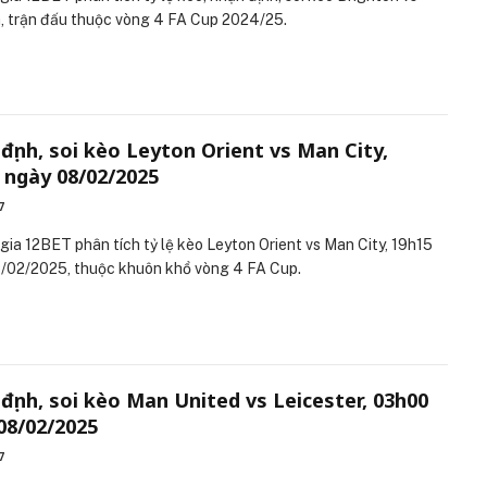
, trận đấu thuộc vòng 4 FA Cup 2024/25.
định, soi kèo Leyton Orient vs Man City,
 ngày 08/02/2025
7
gia 12BET phân tích tỷ lệ kèo Leyton Orient vs Man City, 19h15
/02/2025, thuộc khuôn khổ vòng 4 FA Cup.
định, soi kèo Man United vs Leicester, 03h00
08/02/2025
7