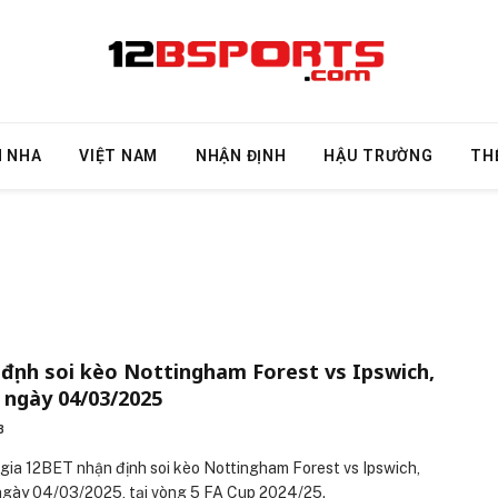
N NHA
VIỆT NAM
NHẬN ĐỊNH
HẬU TRƯỜNG
TH
định soi kèo Nottingham Forest vs Ipswich,
 ngày 04/03/2025
3
gia 12BET nhận định soi kèo Nottingham Forest vs Ipswich,
gày 04/03/2025, tại vòng 5 FA Cup 2024/25.