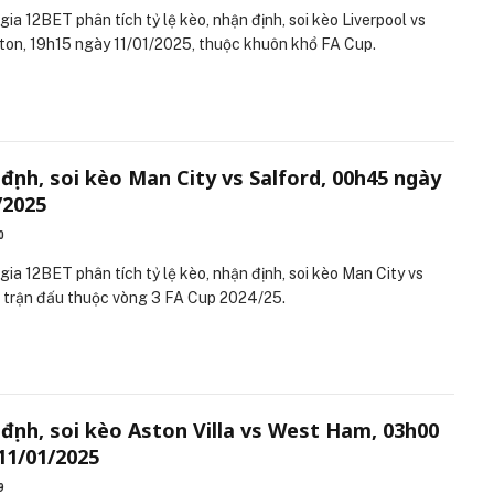
ia 12BET phân tích tỷ lệ kèo, nhận định, soi kèo Liverpool vs
ton, 19h15 ngày 11/01/2025, thuộc khuôn khổ FA Cup.
định, soi kèo Man City vs Salford, 00h45 ngày
/2025
0
ia 12BET phân tích tỷ lệ kèo, nhận định, soi kèo Man City vs
, trận đấu thuộc vòng 3 FA Cup 2024/25.
định, soi kèo Aston Villa vs West Ham, 03h00
11/01/2025
9