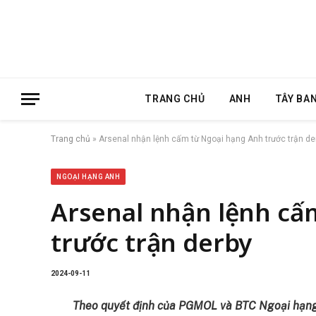
TRANG CHỦ
ANH
TÂY BA
Trang chủ
»
Arsenal nhận lệnh cấm từ Ngoại hạng Anh trước trận de
NGOẠI HẠNG ANH
Arsenal nhận lệnh cấ
trước trận derby
2024-09-11
Theo quyết định của PGMOL và BTC Ngoại hạng