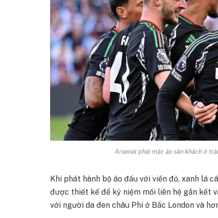
Arsenal phải mặc áo sân khách ở trậ
Khi phát hành bộ áo đấu với viền đỏ, xanh lá c
được thiết kế để kỷ niệm mối liên hệ gắn kết v
với người da đen châu Phi ở Bắc London và hơn