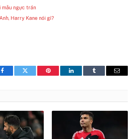
i mẫu ngực trần
Anh, Harry Kane nói gì?
Facebook
Twitter
Pinterest
LinkedIn
Tumblr
Email