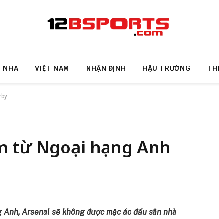
N NHA
VIỆT NAM
NHẬN ĐỊNH
HẬU TRƯỜNG
TH
rby
m từ Ngoại hạng Anh
 Anh, Arsenal sẽ không được mặc áo đấu sân nhà