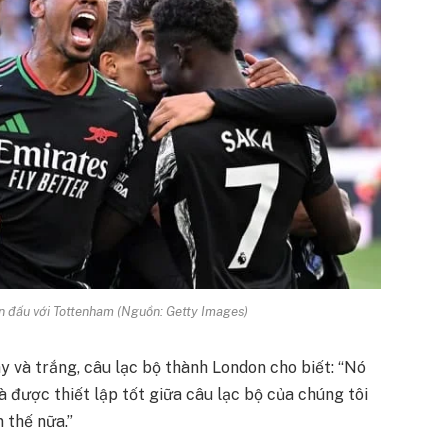
n đấu với Tottenham (Nguồn: Getty Images)
ây và trắng, câu lạc bộ thành London cho biết: “Nó
à được thiết lập tốt giữa câu lạc bộ của chúng tôi
 thế nữa.”