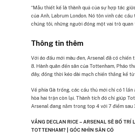
“Mẫu thiết kế là thành quả của sự hợp tác giữa
của Anh, Labrum London. Nó tôn vinh các cầu
chúng tôi, những người đóng một vai trò quan 
Thông tin thêm
Với áo đấu mới màu đen, Arsenal đã có chiến t
8. Hành quân đến sân của Tottenham, Pháo thủ
đây, đồng thời kéo dài mạch chiến thắng kể từ
Về phía Gà trống, các cầu thủ mới chỉ có 1 lầ
hòa hai trận còn lại. Thành tích đó chỉ giúp To
Arsenal đang nằm trong top 4 với 7 điểm sau 
VẮNG DECLAN RICE – ARSENAL SẼ BỐ TRÍ
TOTTENHAM? | GÓC NHÌN SÂN CỎ