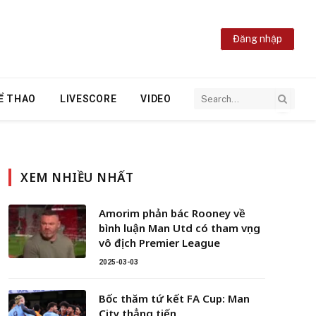
Đăng nhập
Ể THAO
LIVESCORE
VIDEO
XEM NHIỀU NHẤT
Amorim phản bác Rooney về
bình luận Man Utd có tham vọng
vô địch Premier League
2025-03-03
Bốc thăm tứ kết FA Cup: Man
City thẳng tiến