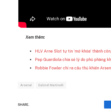
Xem thêm:
HLV Arne Slot tự tin ‘mở khóa’ thành cô
Pep Guardiola chia sẻ lý do phũ phàng kh
Robbie Fowler chỉ ra cầu thủ khiến Arse
Arsenal
Gabriel Martinelli
SHARE.