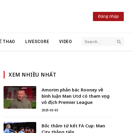
Đăng nhập
Ể THAO
LIVESCORE
VIDEO
XEM NHIỀU NHẤT
Amorim phản bác Rooney về
bình luận Man Utd có tham vọng
vô địch Premier League
2025-03-03
Bốc thăm tứ kết FA Cup: Man
City thẳng tiến