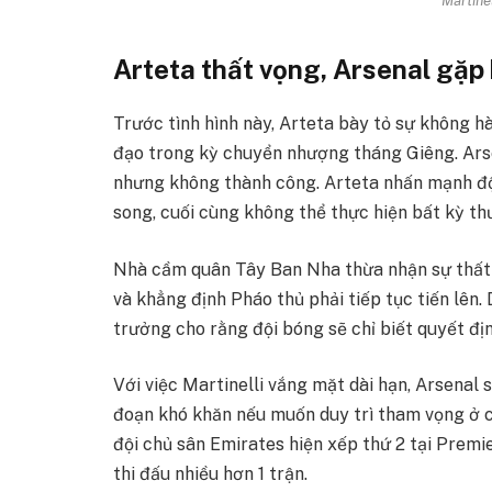
Arteta thất vọng, Arsenal gặp
Trước tình hình này, Arteta bày tỏ sự không h
đạo trong kỳ chuyển nhượng tháng Giêng. Arse
nhưng không thành công. Arteta nhấn mạnh độ
song, cuối cùng không thể thực hiện bất kỳ th
Nhà cầm quân Tây Ban Nha thừa nhận sự thất 
và khẳng định Pháo thủ phải tiếp tục tiến lên. 
trưởng cho rằng đội bóng sẽ chỉ biết quyết địn
Với việc Martinelli vắng mặt dài hạn, Arsenal 
đoạn khó khăn nếu muốn duy trì tham vọng ở 
đội chủ sân Emirates hiện xếp thứ 2 tại Prem
thi đấu nhiều hơn 1 trận.