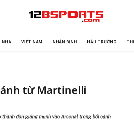
N NHA
VIỆT NAM
NHẬN ĐỊNH
HẬU TRƯỜNG
TH
ánh từ Martinelli
rở thành đòn giáng mạnh vào Arsenal trong bối cảnh