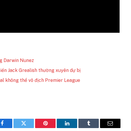
ng Darwin Nunez
iến Jack Grealish thường xuyên dự bị
nal không thể vô địch Premier League
Facebook
Twitter
Pinterest
LinkedIn
Tumblr
Email