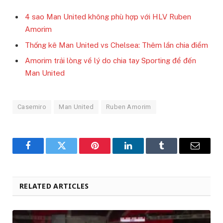
4 sao Man United không phù hợp với HLV Ruben
Amorim
Thống kê Man United vs Chelsea: Thêm lần chia điểm
Amorim trải lòng về lý do chia tay Sporting để đến
Man United
Casemiro
Man United
Ruben Amorim
Facebook
Twitter
Pinterest
LinkedIn
Tumblr
Email
RELATED ARTICLES