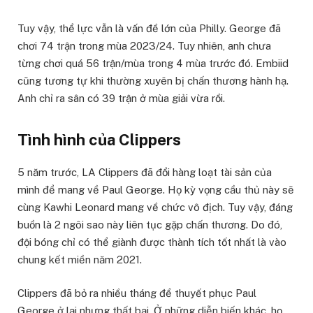
Tuy vậy, thể lực vẫn là vấn đề lớn của Philly. George đã
chơi 74 trận trong mùa 2023/24. Tuy nhiên, anh chưa
từng chơi quá 56 trận/mùa trong 4 mùa trước đó. Embiid
cũng tương tự khi thường xuyên bị chấn thương hành hạ.
Anh chỉ ra sân có 39 trận ở mùa giải vừa rồi.
Tình hình của Clippers
5 năm trước, LA Clippers đã đổi hàng loạt tài sản của
mình để mang về Paul George. Họ kỳ vọng cầu thủ này sẽ
cùng Kawhi Leonard mang về chức vô địch. Tuy vậy, đáng
buồn là 2 ngôi sao này liên tục gặp chấn thương. Do đó,
đội bóng chỉ có thể giành được thành tích tốt nhất là vào
chung kết miền năm 2021.
Clippers đã bỏ ra nhiều tháng để thuyết phục Paul
George ở lại nhưng thất bại. Ở những diễn biến khác, họ