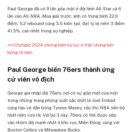
Paul George đã có 9 lần góp mặt ở đội hình All-Star và 6
lần vào All-NBA. Mùa giải trước, anh có trung bình 22.6
điểm, 5.2 rebound cùng 3.5 kiến ​​tạo, đạt tỷ lệ ném 3 điểm
41,3%, cao nhất trong sự nghiệp.
>>>Olympic 2024 chứng kiến kỷ lục ở trận chung kết
bóng rổ nam
Paul George biến 76ers thành ứng
cử viên vô địch
George gia nhập đội 76ers, nơi có sự góp mặt của một
trong những trung phong xuất sắc nhất là Joel Embiid
cùng hậu vệ dẫn bóng Tyrese Maxey, cầu thủ NBA tiến bộ
nhất năm vừa rồi. Với bộ 3 này, 76ers có thể được xếp
vào nhóm đội mạnh nhất ở khu vực Miền Đông, cùng với
Boston Celtics và Milwaukee Bucks.