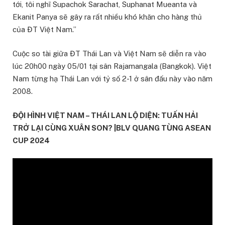
tới, tôi nghĩ Supachok Sarachat, Suphanat Mueanta và
Ekanit Panya sẽ gây ra rất nhiều khó khăn cho hàng thủ
của ĐT Việt Nam.”
Cuộc so tài giữa ĐT Thái Lan và Việt Nam sẽ diễn ra vào
lúc 20h00 ngày 05/01 tại sân Rajamangala (Bangkok). Việt
Nam từng hạ Thái Lan với tỷ số 2-1 ở sân đấu này vào năm
2008.
ĐỘI HÌNH VIỆT NAM – THÁI LAN LỘ DIỆN: TUẤN HẢI
TRỞ LẠI CÙNG XUÂN SON? |BLV QUANG TÙNG ASEAN
CUP 2024