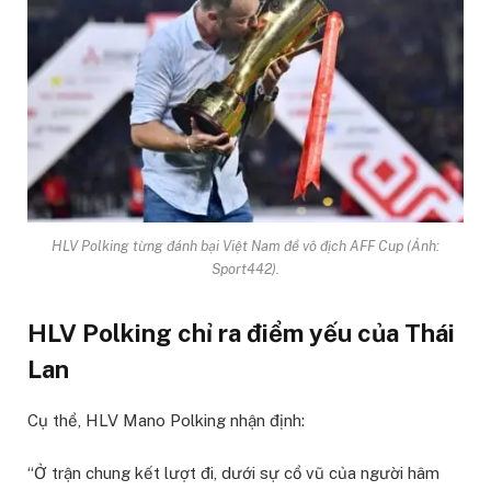
HLV Polking từng đánh bại Việt Nam để vô địch AFF Cup (Ảnh:
Sport442).
HLV Polking chỉ ra điểm yếu của Thái
Lan
Cụ thể, HLV Mano Polking nhận định:
“Ở trận chung kết lượt đi, dưới sự cổ vũ của người hâm