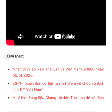
Xem thêm:
Nhận định, soi kèo Thái Lan vs Việt Nam, 20h00 ngày
05/01/2025
ESPN: ‘Xuân Son có thể tự mình đem về chức vô địch
cho ĐT Việt Nam’
HLV Kim Sang Sik: ‘Chúng tôi đến Thái Lan để vô địch’