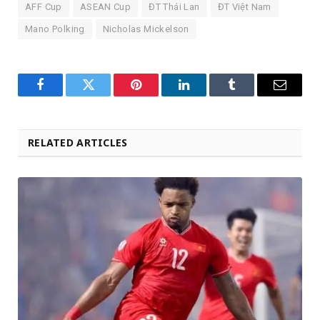
AFF Cup
ASEAN Cup
ĐT Thái Lan
ĐT Việt Nam
Mano Polking
Nicholas Mickelson
Facebook
Twitter
Pinterest
LinkedIn
Tumblr
Email
RELATED ARTICLES