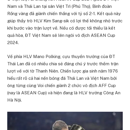
Nam và Thái Lan tại sân Việt Trì (Phú Thọ), Binh đoàn
Rồng vàng đã giành chiến thắng với tỷ số 2-1. Kết quả này
giúp thầy trò HLV Kim Sang-sik có lợi thế không nhỏ trước
khi bước vào trận lượt về. Nếu có được tối thiểu là kết
quả hòa, ĐT Việt Nam sẽ lên ngôi vô địch ASEAN Cup
2024.
Về phía HLV Mano Polking, cựu thuyền trưởng của ĐT
Thái Lan đã có nhiều chia sẻ đáng chú ý trước thềm trận
lượt về với tờ Thanh Niên. Chiến lược gia sinh năm 1976
hiểu rất rõ cả hai nền bóng đá Thái Lan và Việt Nam bởi
ông từng cùng Voi chiến giành 2 chức vô địch AFF Cup
(nay là ASEAN Cup) và hiện đang là HLV trưởng Công An
Hà Nội.