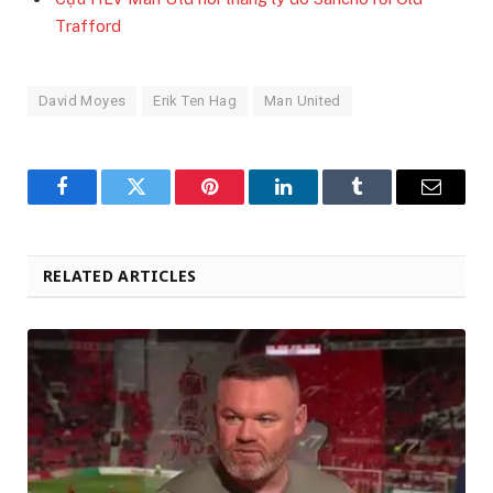
Trafford
David Moyes
Erik Ten Hag
Man United
Facebook
Twitter
Pinterest
LinkedIn
Tumblr
Email
RELATED ARTICLES