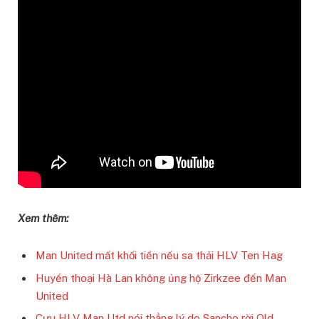
Xem thêm:
Man United mất khối tiền nếu sa thải HLV Ten Hag
Huyền thoại Hà Lan không ủng hộ Zirkzee đến Man
United
Cựu HLV Man Utd nói thẳng lý do Sancho rời Old