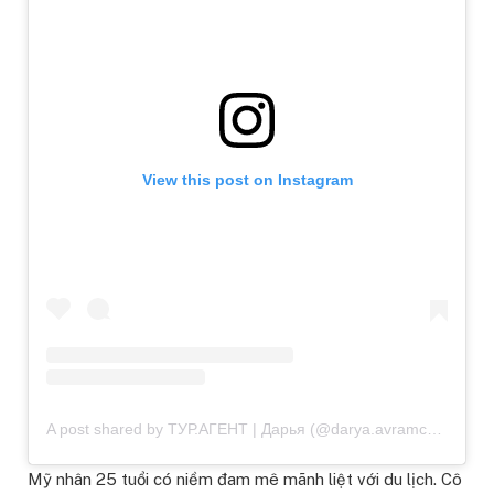
View this post on Instagram
A post shared by ТУР.АГЕНТ | Дарья (@darya.avramchik)
Mỹ nhân 25 tuổi có niềm đam mê mãnh liệt với du lịch. Cô