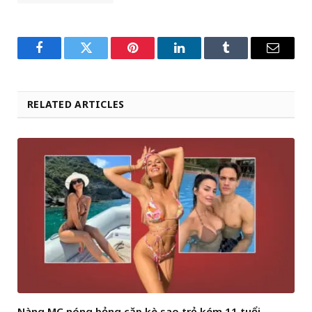
Facebook
Twitter
Pinterest
LinkedIn
Tumblr
Email
RELATED ARTICLES
Nàng MC nóng bỏng cặp kè sao trẻ kém 11 tuổi