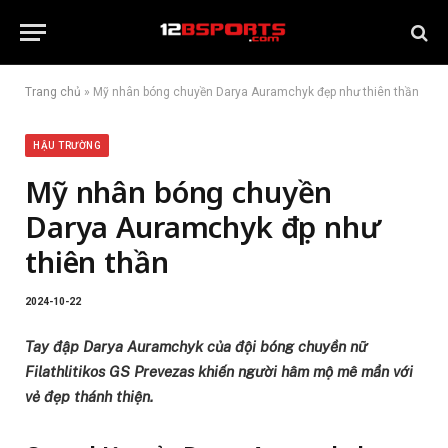
Trang chủ
»
Mỹ nhân bóng chuyền Darya Auramchyk đẹp như thiên thần
HẬU TRƯỜNG
Mỹ nhân bóng chuyền
Darya Auramchyk đẹp như
thiên thần
2024-10-22
Tay đập Darya Auramchyk của đội bóng chuyền nữ
Filathlitikos GS Prevezas khiến người hâm mộ mê mẩn với
vẻ đẹp thánh thiện.