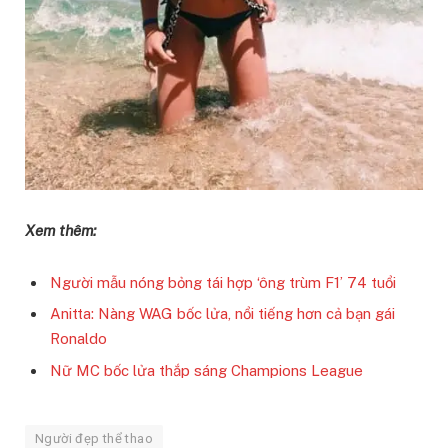
Xem thêm:
Người mẫu nóng bỏng tái hợp ‘ông trùm F1’ 74 tuổi
Anitta: Nàng WAG bốc lửa, nổi tiếng hơn cả bạn gái
Ronaldo
Nữ MC bốc lửa thắp sáng Champions League
Người đẹp thể thao