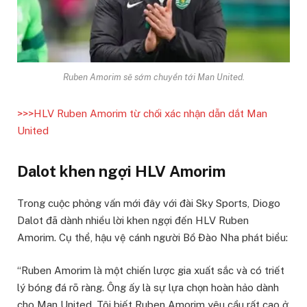
Ruben Amorim sẽ sớm chuyển tới Man United.
>>>HLV Ruben Amorim từ chối xác nhận dẫn dắt Man
United
Dalot khen ngợi HLV Amorim
Trong cuộc phỏng vấn mới đây với đài Sky Sports, Diogo
Dalot đã dành nhiều lời khen ngợi đến HLV Ruben
Amorim. Cụ thể, hậu vệ cánh người Bồ Đào Nha phát biểu:
“Ruben Amorim là một chiến lược gia xuất sắc và có triết
lý bóng đá rõ ràng. Ông ấy là sự lựa chọn hoàn hảo dành
cho Man United. Tôi biết Ruben Amorim yêu cầu rất cao ở