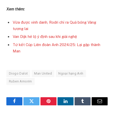
Xem thêm:
Vừa được vinh danh, Rodri chỉ ra Quả bóng Vàng
tương lai
Van Dijk hé lộ ý định sau khi giải nghệ
Tứ kết Cúp Liên đoàn Anh 2024/25: Lại gặp thành
Man
Diogo Dalot
Man United
Ngoại hạng Anh
Ruben Amorim
Facebook
Twitter
Pinterest
LinkedIn
Tumblr
Email