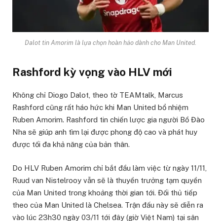
Dalot tin Amorim là lựa chọn hoàn hảo dành cho Man United.
Rashford kỳ vọng vào HLV mới
Không chỉ Diogo Dalot, theo tờ TEAMtalk, Marcus
Rashford cũng rất háo hức khi Man United bổ nhiệm
Ruben Amorim. Rashford tin chiến lược gia người Bồ Đào
Nha sẽ giúp anh tìm lại được phong độ cao và phát huy
được tối đa khả năng của bản thân.
Do HLV Ruben Amorim chỉ bắt đầu làm việc từ ngày 11/11,
Ruud van Nistelrooy vẫn sẽ là thuyền trưởng tạm quyền
của Man United trong khoảng thời gian tới. Đối thủ tiếp
theo của Man United là Chelsea. Trận đấu này sẽ diễn ra
vào lúc 23h30 ngày 03/11 tới đây (giờ Việt Nam) tại sân