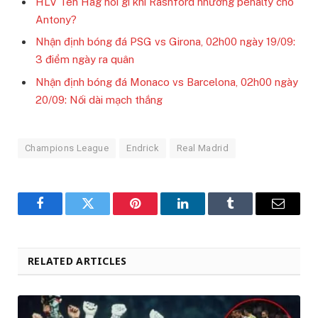
HLV Ten Hag nói gì khi Rashford nhường penalty cho
Antony?
Nhận định bóng đá PSG vs Girona, 02h00 ngày 19/09:
3 điểm ngày ra quân
Nhận định bóng đá Monaco vs Barcelona, 02h00 ngày
20/09: Nối dài mạch thắng
Champions League
Endrick
Real Madrid
Facebook
Twitter
Pinterest
LinkedIn
Tumblr
Email
RELATED ARTICLES