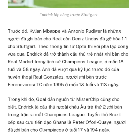
Endrick lập công trước Stuttgart
Trước đó, Kylian Mbappe và Antonio Rudiger là những
người đã ghi bàn cho Real còn Deniz Undav đã gỡ hòa 1-1
cho Stuttgart. Theo thông tin từ Opta thì với pha lập công
vừa qua, Endrick đã trở thành cầu thủ trẻ nhất ghi bàn cho
Real Madrid trong lịch sử Champions League, ở mốc 18
tuổi và 58 ngày. Anh đã vượt qua kỷ lục trước đó của
huyền thoại Raul Gonzalez, người ghi bàn trước
Ferencvarosi TC năm 1995 ở mốc 18 tuổi và 113 ngày.
Trong khi đó, Goal dẫn nguồn từ MisterChip cũng cho
biết, Endrick là cầu thủ ngoài châu Âu trẻ thứ 2 ghi bàn
trong trận ra mắt Champions League. Tuyển thủ Brazil
xếp sau cựu tiền đạo Ghana là Peter Ofori-Quaye, người
đã ghi bàn cho Olympiacos ở tuổi 17 và 194 ngày.