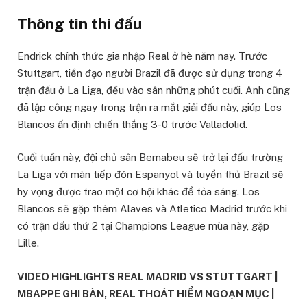
Thông tin thi đấu
Endrick chính thức gia nhập Real ở hè năm nay. Trước
Stuttgart, tiền đạo người Brazil đã được sử dụng trong 4
trận đấu ở La Liga, đều vào sân những phút cuối. Anh cũng
đã lập công ngay trong trận ra mắt giải đấu này, giúp Los
Blancos ấn định chiến thắng 3-0 trước Valladolid.
Cuối tuần này, đội chủ sân Bernabeu sẽ trở lại đấu trường
La Liga với màn tiếp đón Espanyol và tuyển thủ Brazil sẽ
hy vọng được trao một cơ hội khác để tỏa sáng. Los
Blancos sẽ gặp thêm Alaves và Atletico Madrid trước khi
có trận đấu thứ 2 tại Champions League mùa này, gặp
Lille.
VIDEO HIGHLIGHTS REAL MADRID VS STUTTGART |
MBAPPE GHI BÀN, REAL THOÁT HIỂM NGOẠN MỤC |