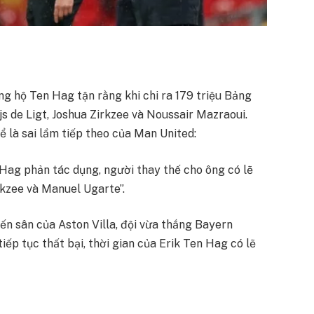
g hộ Ten Hag tận rằng khi chi ra 179 triệu Bảng
s de Ligt, Joshua Zirkzee và Noussair Mazraoui.
ể là sai lầm tiếp theo của Man United:
n Hag phản tác dụng, người thay thế cho ông có lẽ
rkzee và Manuel Ugarte”.
ến sân của Aston Villa, đội vừa thắng Bayern
ếp tục thất bại, thời gian của Erik Ten Hag có lẽ