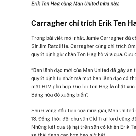
Erik Ten Hag cùng Man United mùa này.
Carragher chỉ trích Erik Ten H
Trong bài viết mới nhất, Jamie Carragher đã c
Sir Jim Ratcliffe. Carragher cũng chỉ trích O
quyết định giữ chân Ten Hag hè vừa qua. Cựu d
“Ban lãnh đạo mới của Man United đã gây ấn 
quyết định tệ nhất mà một ban lãnh đạo có thể
một HLV phù hợp. Giữ lại Ten Hag là chất xúc 
Bảng nữa đổ xuống biển”.
Sau 6 vòng đầu tiên của mùa giải, Man United c
13. Đồng thời, đội chủ sân Old Trafford cũng đ
Những kết quả tệ hại trên sân cỏ khiến Erik Te
sa thải đang cao hơn bao giờ hết.