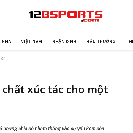
N NHA
VIỆT NAM
NHẬN ĐỊNH
HẬU TRƯỜNG
TH
 đi’
là chất xúc tác cho một
có những chia sẻ nhắm thẳng vào sự yếu kém của