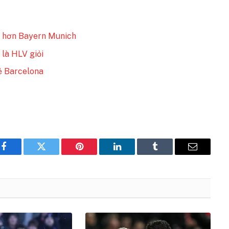
o hơn Bayern Munich
 là HLV giỏi
rẻ Barcelona
Facebook
Twitter
Pinterest
LinkedIn
Tumblr
Email