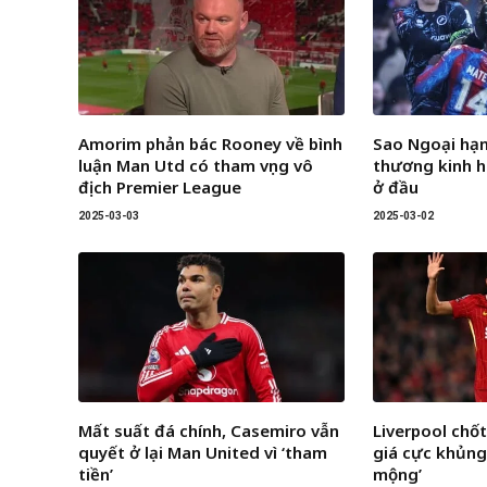
Amorim phản bác Rooney về bình
Sao Ngoại hạ
luận Man Utd có tham vọng vô
thương kinh h
địch Premier League
ở đầu
2025-03-03
2025-03-02
Mất suất đá chính, Casemiro vẫn
Liverpool chốt
quyết ở lại Man United vì ‘tham
giá cực khủng
tiền’
mộng’