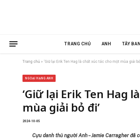
TRANG CHỦ
ANH
TÂY BA
Trang chủ
»
‘Giữ lại Erik Ten Hag là chất xúc tác cho một mùa giải bỏ
NGOẠI HẠNG ANH
‘Giữ lại Erik Ten Hag 
mùa giải bỏ đi’
2024-10-05
Cựu danh thủ người Anh – Jamie Carragher đã 