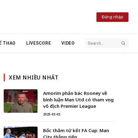
Đăng nhập
Ể THAO
LIVESCORE
VIDEO
XEM NHIỀU NHẤT
Amorim phản bác Rooney về
bình luận Man Utd có tham vọng
vô địch Premier League
2025-03-03
Bốc thăm tứ kết FA Cup: Man
City thẳng tiến