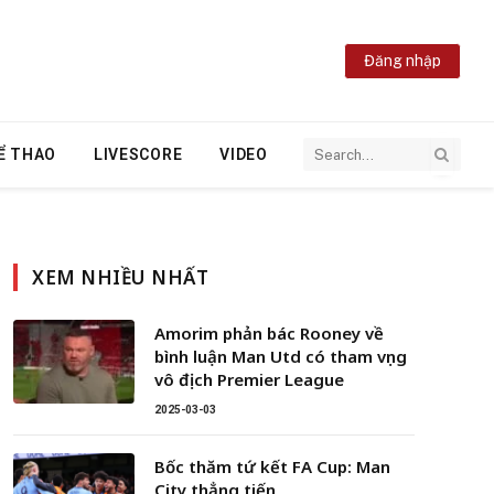
Đăng nhập
Ể THAO
LIVESCORE
VIDEO
XEM NHIỀU NHẤT
Amorim phản bác Rooney về
bình luận Man Utd có tham vọng
vô địch Premier League
2025-03-03
Bốc thăm tứ kết FA Cup: Man
City thẳng tiến