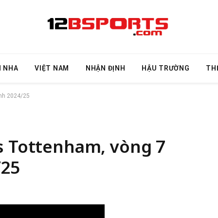
N NHA
VIỆT NAM
NHẬN ĐỊNH
HẬU TRƯỜNG
TH
Anh 2024/25
s Tottenham, vòng 7
/25