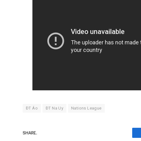
ĐT Áo
ĐT Na Uy
Nations League
SHARE.