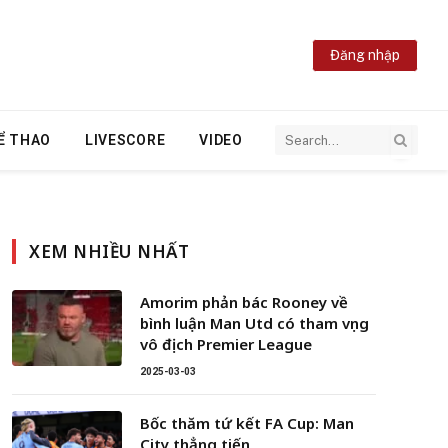
Đăng nhập
Ể THAO
LIVESCORE
VIDEO
XEM NHIỀU NHẤT
Amorim phản bác Rooney về
bình luận Man Utd có tham vọng
vô địch Premier League
2025-03-03
Bốc thăm tứ kết FA Cup: Man
City thẳng tiến