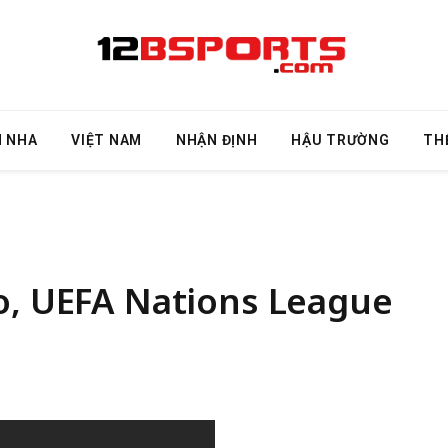
N NHA
VIỆT NAM
NHẬN ĐỊNH
HẬU TRƯỜNG
TH
o, UEFA Nations League