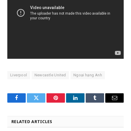
Liverpool
Newcastle United
Ngoại hạng Anh
Facebook
Twitter
Pinterest
LinkedIn
Tumblr
Email
RELATED ARTICLES