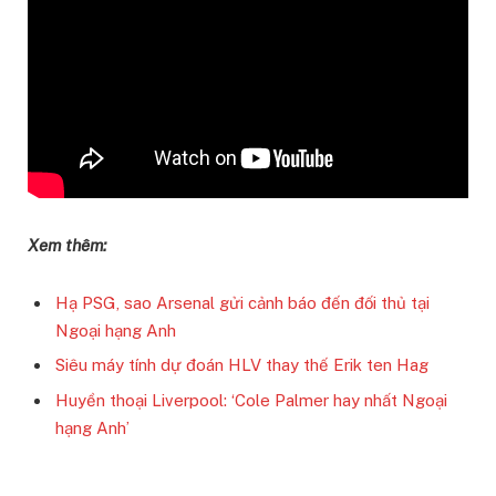
Xem thêm:
Hạ PSG, sao Arsenal gửi cảnh báo đến đối thủ tại
Ngoại hạng Anh
Siêu máy tính dự đoán HLV thay thế Erik ten Hag
Huyền thoại Liverpool: ‘Cole Palmer hay nhất Ngoại
hạng Anh’