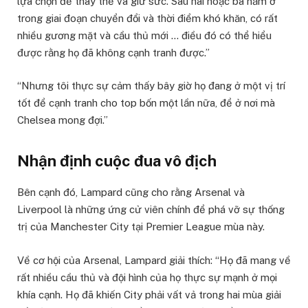
lựa chọn để thay thế và giữ sức. Sau hai hoặc ba năm ở
trong giai đoạn chuyển đổi và thời điểm khó khăn, có rất
nhiều gương mặt và cầu thủ mới … điều đó có thể hiểu
được rằng họ đã không cạnh tranh được.”
“Nhưng tôi thực sự cảm thấy bây giờ họ đang ở một vị trí
tốt để cạnh tranh cho top bốn một lần nữa, để ở nơi mà
Chelsea mong đợi.”
Nhận định cuộc đua vô địch
Bên cạnh đó, Lampard cũng cho rằng Arsenal và
Liverpool là những ứng cử viên chính để phá vỡ sự thống
trị của Manchester City tại Premier League mùa này.
Về cơ hội của Arsenal, Lampard giải thích: “Họ đã mang về
rất nhiều cầu thủ và đội hình của họ thực sự mạnh ở mọi
khía cạnh. Họ đã khiến City phải vất vả trong hai mùa giải