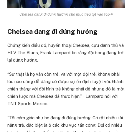
Chelsea đang đi đúng hướng cho mục tiêu lọt vào top 4
Chelsea đang đi đúng hướng
Chứng kiến điều đó, huyền thoại Chelsea, cựu danh thủ và
HLV The Blues, Frank Lampard tin rằng đội bóng đang trở
lại đúng hướng.
“Sự thật là họ vẫn còn trẻ, và với một đội trẻ, không phải
lúc nào cũng dễ dàng có được sự ổn định tuyệt vời. Giành
chiến thắng với đội hình trẻ không phải dễ nhưng đó là một
chiến lược mà Chelsea đã thực hiện.” – Lampard nói với
TNT Sports Mexico.
“Tôi cảm giác như họ đang đi đúng hướng. Có rất nhiều tài
năng trẻ, đặc biệt là ở các khu vực tấn công. Đội có nhiều