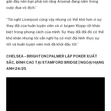
gần đây nên bạn phải nói rằng Arsenal đang nằm trong
cuộc đua vô địch.”
“Tôi nghĩ Liverpool cũng vậy nhưng có thể khó hơn vì sự
thay đổi của huấn luyện viên và vì Jurgen Klopp rất khác
biệt trong phong cách của mình. Sự thay đổi đối đó có thể
khó khăn nhưng tôi vẫn nghĩ họ có một đội hình thực sự
tốt và huấn luyện viên mới đã khởi đầu tốt.”
CHELSEA – BRIGHTON | PALMER LẬP POKER XUẤT
SẮC, ĐỈNH CAO TẠI STAMFORD BRIDGE | NGOẠI HẠNG
ANH 24/25