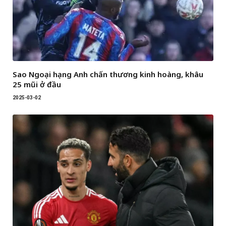
Sao Ngoại hạng Anh chấn thương kinh hoàng, khâu
25 mũi ở đầu
2025-03-02