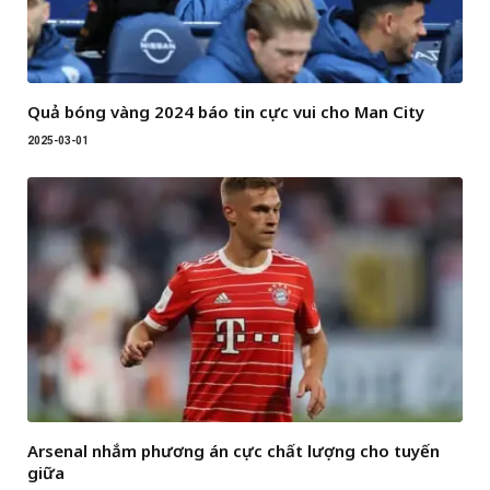
Quả bóng vàng 2024 báo tin cực vui cho Man City
2025-03-01
Arsenal nhắm phương án cực chất lượng cho tuyến
giữa