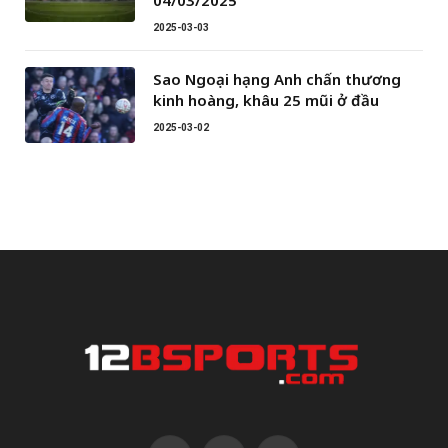
2025-03-03
Sao Ngoại hạng Anh chấn thương
kinh hoàng, khâu 25 mũi ở đầu
2025-03-02