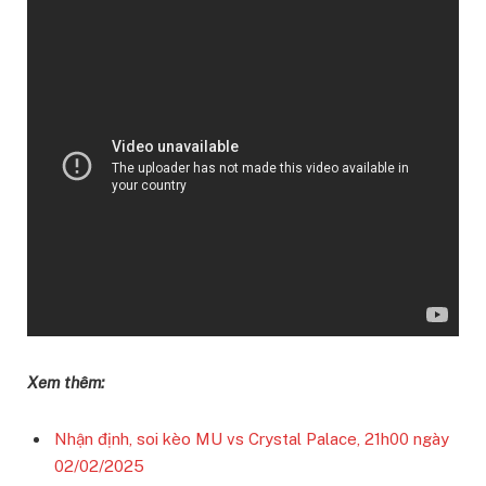
Xem thêm:
Nhận định, soi kèo MU vs Crystal Palace, 21h00 ngày
02/02/2025