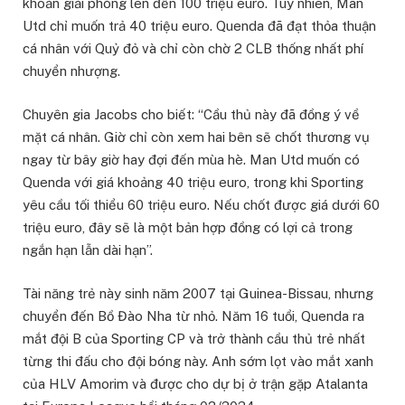
khoản giải phóng lên đến 100 triệu euro. Tuy nhiên, Man
Utd chỉ muốn trả 40 triệu euro. Quenda đã đạt thỏa thuận
cá nhân với Quỷ đỏ và chỉ còn chờ 2 CLB thống nhất phí
chuyển nhượng.
Chuyên gia Jacobs cho biết: “Cầu thủ này đã đồng ý về
mặt cá nhân. Giờ chỉ còn xem hai bên sẽ chốt thương vụ
ngay từ bây giờ hay đợi đến mùa hè. Man Utd muốn có
Quenda với giá khoảng 40 triệu euro, trong khi Sporting
yêu cầu tối thiểu 60 triệu euro. Nếu chốt được giá dưới 60
triệu euro, đây sẽ là một bản hợp đồng có lợi cả trong
ngắn hạn lẫn dài hạn”.
Tài năng trẻ này sinh năm 2007 tại Guinea-Bissau, nhưng
chuyển đến Bồ Đào Nha từ nhỏ. Năm 16 tuổi, Quenda ra
mắt đội B của Sporting CP và trở thành cầu thủ trẻ nhất
từng thi đấu cho đội bóng này. Anh sớm lọt vào mắt xanh
của HLV Amorim và được cho dự bị ở trận gặp Atalanta