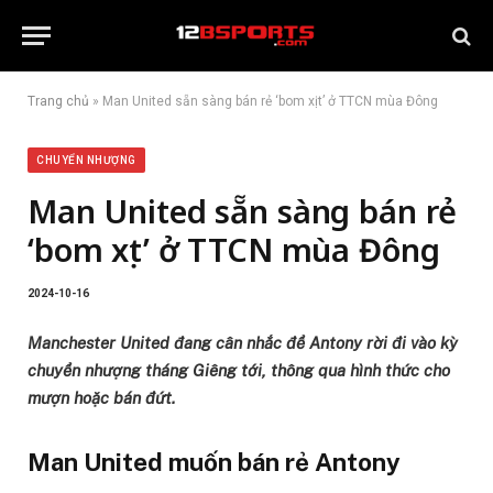
Trang chủ
»
Man United sẵn sàng bán rẻ ‘bom xịt’ ở TTCN mùa Đông
CHUYỂN NHƯỢNG
Man United sẵn sàng bán rẻ
‘bom xịt’ ở TTCN mùa Đông
2024-10-16
Manchester United đang cân nhắc để Antony rời đi vào kỳ
chuyển nhượng tháng Giêng tới, thông qua hình thức cho
mượn hoặc bán đứt.
Man United muốn bán rẻ Antony