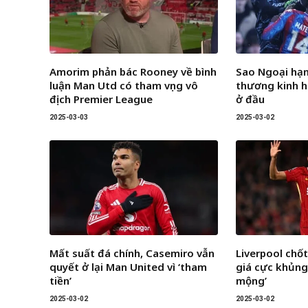
Amorim phản bác Rooney về bình
Sao Ngoại hạ
luận Man Utd có tham vọng vô
thương kinh h
địch Premier League
ở đầu
2025-03-03
2025-03-02
Mất suất đá chính, Casemiro vẫn
Liverpool chốt
quyết ở lại Man United vì ‘tham
giá cực khủng
tiền’
mộng’
2025-03-02
2025-03-02