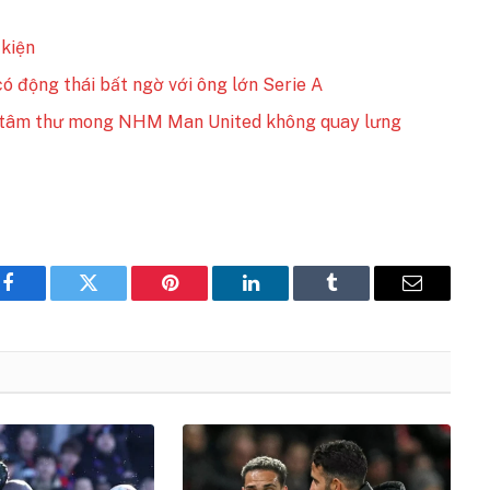
 kiện
ó động thái bất ngờ với ông lớn Serie A
t tâm thư mong NHM Man United không quay lưng
Facebook
Twitter
Pinterest
LinkedIn
Tumblr
Email