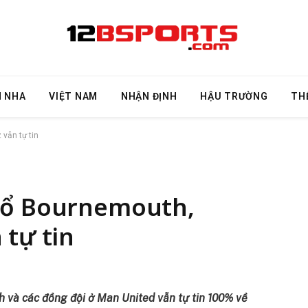
N NHA
VIỆT NAM
NHẬN ĐỊNH
HẬU TRƯỜNG
TH
vẫn tự tin
 hổ Bournemouth,
 tự tin
 và các đồng đội ở Man United vẫn tự tin 100% về