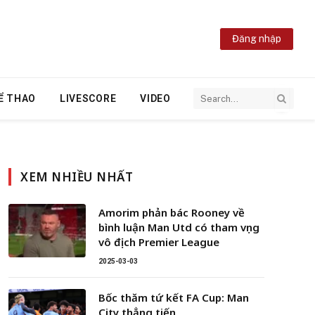
Đăng nhập
Ể THAO
LIVESCORE
VIDEO
XEM NHIỀU NHẤT
Amorim phản bác Rooney về
bình luận Man Utd có tham vọng
vô địch Premier League
2025-03-03
Bốc thăm tứ kết FA Cup: Man
City thẳng tiến