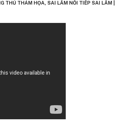
 THỦ THẢM HỌA, SAI LẦM NỐI TIẾP SAI LẦM |