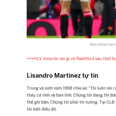
Man United vừa 
>>>HLV Amorim nói gì về Rashford sau thất b
Lisandro Martinez tự tin
Trung vệ sinh năm 1998 chia sẻ: “Tôi luôn nói r
thấy cá tính và bản lĩnh. Chúng tôi đang thi đ
thể ghi bàn. Chúng tôi phải tin tưởng. Tại CLB
tôi biết điều đó.