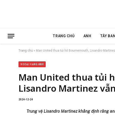
TRANG CHỦ
ANH
TÂY BA
Trang chủ
»
Man United thua tủi hổ Bournemouth, Lisandro Martinez 
NGOẠI HẠNG ANH
Man United thua tủi
Lisandro Martinez vẫn
2024-12-24
Trung vệ Lisandro Martinez khẳng định rằng anh