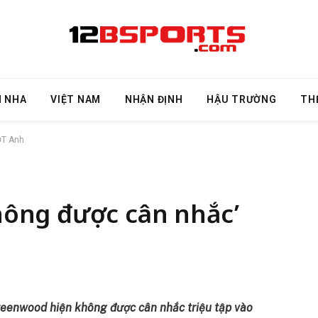
N NHA
VIỆT NAM
NHẬN ĐỊNH
HẬU TRƯỜNG
TH
ĐT Anh
ông được cân nhắc’
eenwood hiện không được cân nhắc triệu tập vào