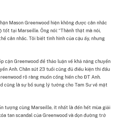
nhận Mason Greenwood hiện không được cân nhắc
 tốt tại Marseille. Ông nói: “Thành thật mà nói,
hể cân nhắc. Tôi biết tình hình của cậu ấy, nhưng
iếp cận Greenwood để thảo luận về khả năng chuyển
yển Anh. Chân sút 23 tuổi cũng đủ điều kiện thi đấu
 Greenwood rõ ràng muốn cống hiến cho ĐT Anh.
od cũng là sự bổ sung lý tưởng cho Tam Sư về mặt
n tượng cùng Marseille, ít nhất là đến hết mùa giải
ể xóa tan scandal của Greenwood và dọn đường trở