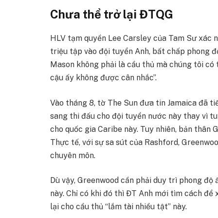
Chưa thể trở lại ĐTQG
HLV tạm quyền Lee Carsley của Tam Sư xác 
triệu tập vào đội tuyển Anh, bất chấp phong độ
Mason không phải là cầu thủ mà chúng tôi có t
cậu ấy không được cân nhắc”.
Vào tháng 8, tờ The Sun đưa tin Jamaica đã t
sang thi đấu cho đội tuyển nước này thay vì tu
cho quốc gia Caribe này. Tuy nhiên, bản thân
Thực tế, với sự sa sút của Rashford, Greenwo
chuyên môn.
Dù vậy, Greenwood cần phải duy trì phong độ ấ
này. Chỉ có khi đó thì ĐT Anh mới tìm cách đ
lại cho cầu thủ “lắm tài nhiều tật” này.