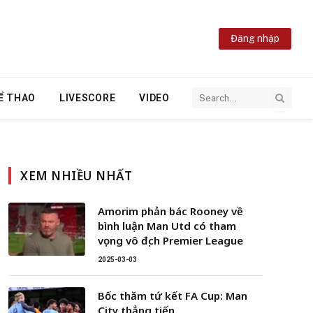
Đăng nhập
Ể THAO
LIVESCORE
VIDEO
XEM NHIỀU NHẤT
Amorim phản bác Rooney về
bình luận Man Utd có tham
vọng vô địch Premier League
2025-03-03
Bốc thăm tứ kết FA Cup: Man
City thẳng tiến