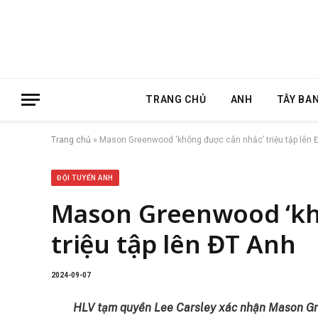
TRANG CHỦ
ANH
TÂY BA
Trang chủ
»
Mason Greenwood ‘không được cân nhắc’ triệu tập lên 
ĐỘI TUYỂN ANH
Mason Greenwood ‘kh
triệu tập lên ĐT Anh
2024-09-07
HLV tạm quyền Lee Carsley xác nhận Mason Gr