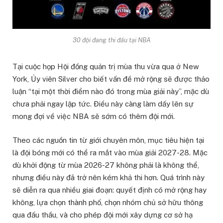
30 đội đang thi đấu tại NBA
Tại cuộc họp Hội đồng quản trị mùa thu vừa qua ở New
York, Ủy viên Silver cho biết vấn đề mở rộng sẽ được thảo
luận “tại một thời điểm nào đó trong mùa giải này”, mặc dù
chưa phải ngay lập tức. Điều này càng làm dấy lên sự
mong đợi về việc NBA sẽ sớm có thêm đội mới.
Theo các nguồn tin từ giới chuyên môn, mục tiêu hiện tại
là đội bóng mới có thể ra mắt vào mùa giải 2027-28. Mặc
dù khởi động từ mùa 2026-27 không phải là không thể,
nhưng điều này đã trở nên kém khả thi hơn. Quá trình này
sẽ diễn ra qua nhiều giai đoạn: quyết định có mở rộng hay
không, lựa chọn thành phố, chọn nhóm chủ sở hữu thông
qua đấu thầu, và cho phép đội mới xây dựng cơ sở hạ