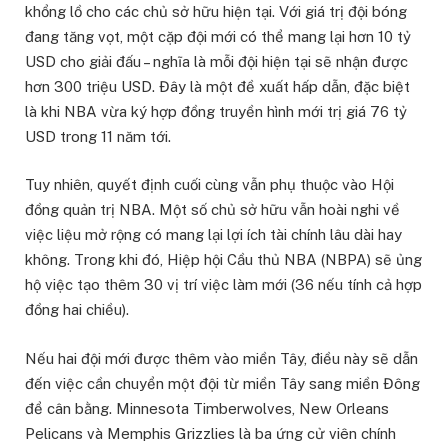
khổng lồ cho các chủ sở hữu hiện tại. Với giá trị đội bóng
đang tăng vọt, một cặp đội mới có thể mang lại hơn 10 tỷ
USD cho giải đấu – nghĩa là mỗi đội hiện tại sẽ nhận được
hơn 300 triệu USD. Đây là một đề xuất hấp dẫn, đặc biệt
là khi NBA vừa ký hợp đồng truyền hình mới trị giá 76 tỷ
USD trong 11 năm tới.
Tuy nhiên, quyết định cuối cùng vẫn phụ thuộc vào Hội
đồng quản trị NBA. Một số chủ sở hữu vẫn hoài nghi về
việc liệu mở rộng có mang lại lợi ích tài chính lâu dài hay
không. Trong khi đó, Hiệp hội Cầu thủ NBA (NBPA) sẽ ủng
hộ việc tạo thêm 30 vị trí việc làm mới (36 nếu tính cả hợp
đồng hai chiều).
Nếu hai đội mới được thêm vào miền Tây, điều này sẽ dẫn
đến việc cần chuyển một đội từ miền Tây sang miền Đông
để cân bằng. Minnesota Timberwolves, New Orleans
Pelicans và Memphis Grizzlies là ba ứng cử viên chính