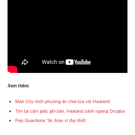
Xem thêm:
Man City chốt phương án chia lửa với Haaland
Tìm lại cảm giác ghi bàn, Haaland sánh ngang Drogba
Pep Guardiola: ‘Sir Alex vĩ đại nhất’