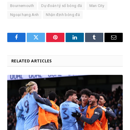
Bournemouth
Dự đoán tỷ số bóng đá
Man City
Ngoại hạng Anh
Nhận định bóng đá
Facebook
Twitter
Pinterest
LinkedIn
Tumblr
Email
RELATED ARTICLES