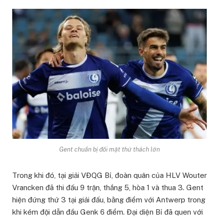
Gent chuẩn bị đối mặt thử thách lớn
Trong khi đó, tại giải VĐQG Bỉ, đoàn quân của HLV Wouter
Vrancken đã thi đấu 9 trận, thắng 5, hòa 1 và thua 3. Gent
hiện đứng thứ 3 tại giải đấu, bằng điểm với Antwerp trong
khi kém đội dẫn đầu Genk 6 điểm. Đại diện Bỉ đã quen với