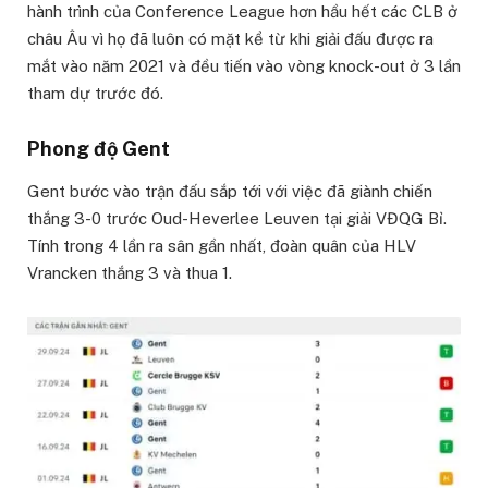
hành trình của Conference League hơn hầu hết các CLB ở
châu Âu vì họ đã luôn có mặt kể từ khi giải đấu được ra
mắt vào năm 2021 và đều tiến vào vòng knock-out ở 3 lần
tham dự trước đó.
Phong độ Gent
Gent bước vào trận đấu sắp tới với việc đã giành chiến
thắng 3-0 trước Oud-Heverlee Leuven tại giải VĐQG Bỉ.
Tính trong 4 lần ra sân gần nhất, đoàn quân của HLV
Vrancken thắng 3 và thua 1.