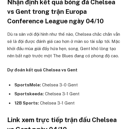
Nhận định kết quả bóng đá Chelsea
vs Gent trong trận Europa
Conference League ngày 04/10
Dù ra sân với đội hình như thế nào, Chelsea chắc chắn vẫn
sẽ là đội được đánh giá cao hơn ở màn so tài sắp tới. Mặc
khởi đầu mùa giải đầy hứa hẹn, song, Gent khó lòng tạo
nên bất ngờ trước một The Blues đang có phong độ cao.
Dự đoán kết quả Chelsea vs Gent
SportsMole:
Chelsea 3-0 Gent
Sportskeeda:
Chelsea 3-1 Gent
12B Sports:
Chelsea 3-1 Gent
Link xem trực tiếp trận đấu Chelsea