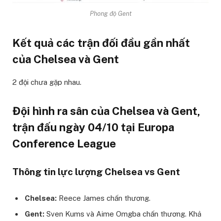
Phong độ Gent
Kết quả các trận đối đầu gần nhất
của Chelsea và Gent
2 đội chưa gặp nhau.
Đội hình ra sân của Chelsea và Gent,
trận đấu ngày 04/10 tại Europa
Conference League
Thông tin lực lượng Chelsea vs Gent
Chelsea:
Reece James chấn thương.
Gent:
Sven Kums và Aime Omgba chấn thương. Khả