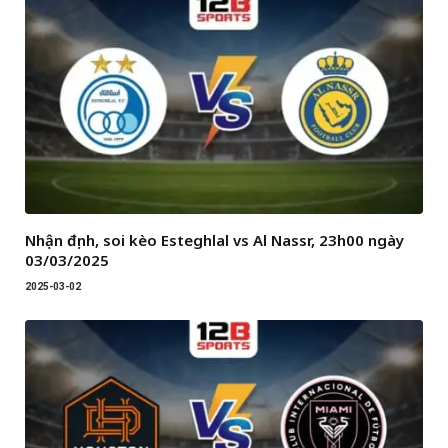
Nhận định, soi kèo Esteghlal vs Al Nassr, 23h00 ngày
03/03/2025
2025-03-02