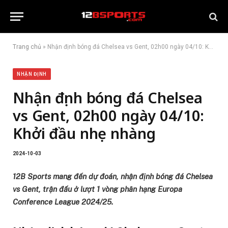
Trang chủ
»
Nhận định bóng đá Chelsea vs Gent, 02h00 ngày 04/10: Khởi đầu nhẹ nhàng
NHẬN ĐỊNH
Nhận định bóng đá Chelsea
vs Gent, 02h00 ngày 04/10:
Khởi đầu nhẹ nhàng
2024-10-03
12B Sports mang đến dự đoán, nhận định bóng đá Chelsea
vs Gent, trận đấu ở lượt 1 vòng phân hạng Europa
Conference League 2024/25.