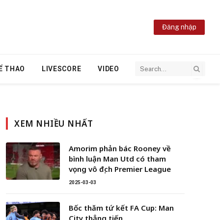
Đăng nhập
Ể THAO
LIVESCORE
VIDEO
XEM NHIỀU NHẤT
Amorim phản bác Rooney về
bình luận Man Utd có tham
vọng vô địch Premier League
2025-03-03
Bốc thăm tứ kết FA Cup: Man
City thẳng tiến