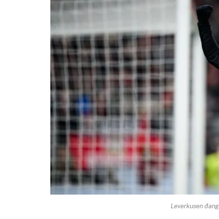
Leverkusen đang