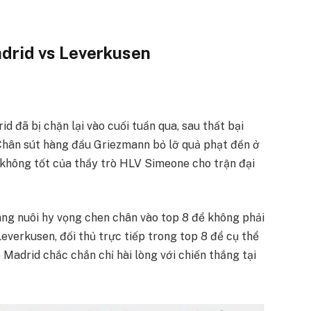
adrid vs Leverkusen
id đã bị chặn lại vào cuối tuần qua, sau thất bại
 Chân sút hàng đầu Griezmann bỏ lỡ quả phạt đền ở
 không tốt của thầy trò HLV Simeone cho trận đại
ng nuôi hy vọng chen chân vào top 8 để không phải
everkusen, đối thủ trực tiếp trong top 8 để cụ thể
o Madrid chắc chắn chỉ hài lòng với chiến thắng tại