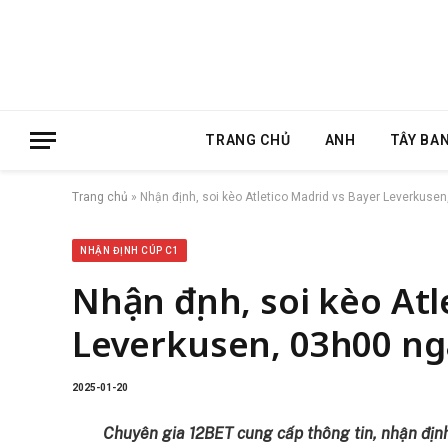
TRANG CHỦ
ANH
TÂY BA
Trang chủ
»
Nhận định, soi kèo Atletico Madrid vs Bayer Leverkuse
NHẬN ĐỊNH CÚP C1
Nhận định, soi kèo Atl
Leverkusen, 03h00 ng
2025-01-20
Chuyên gia 12BET cung cấp thông tin, nhận định