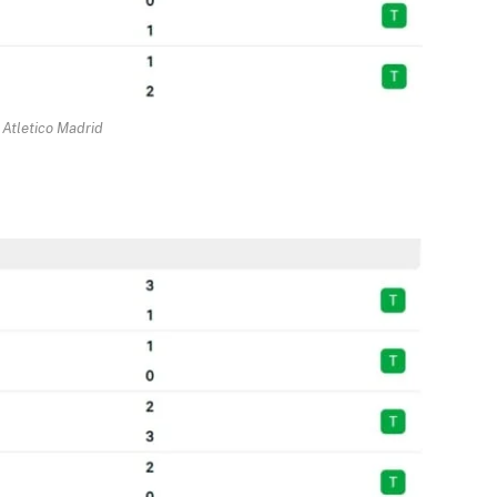
Atletico Madrid