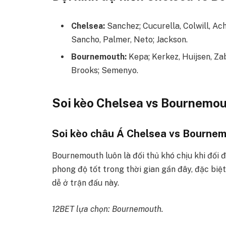
Chelsea
:
Sanchez; Cucurella, Colwill, A
Sancho, Palmer, Neto; Jackson.
Bournemouth
:
Kepa; Kerkez, Huijsen, Zaba
Brooks; Semenyo.
Soi kèo Chelsea vs Bournemo
Soi kèo châu Á Chelsea vs Bournem
Bournemouth luôn là đối thủ khó chịu khi đối đ
phong độ tốt trong thời gian gần đây, đặc biệ
dễ ở trận đấu này.
12BET lựa chọn: Bournemouth.