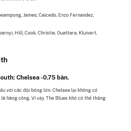
cheampong, James; Caicedo, Enzo Fernandez,
rnyi, Hill; Cook, Christie, Ouattara, Kluivert,
uth
outh: Chelsea -0.75 bàn.
ầu với các đội bóng lớn. Chelsea lại không có
t là hàng công. Vì vậy The Blues khó có thể thắng