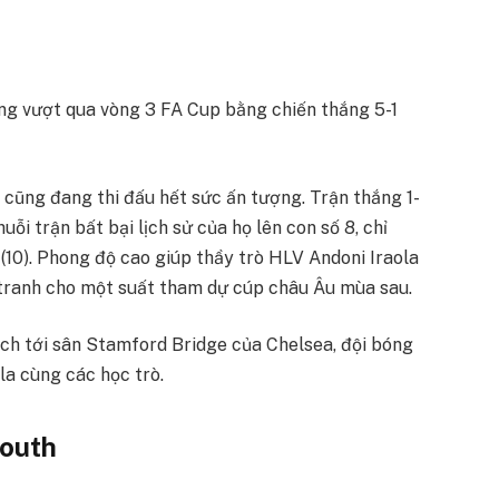
g vượt qua vòng 3 FA Cup bằng chiến thắng 5-1
cũng đang thi đấu hết sức ấn tượng. Trận thắng 1-
ỗi trận bất bại lịch sử của họ lên con số 8, chỉ
l (10). Phong độ cao giúp thầy trò HLV Andoni Iraola
h tranh cho một suất tham dự cúp châu Âu mùa sau.
ch tới sân Stamford Bridge của Chelsea, đội bóng
la cùng các học trò.
outh