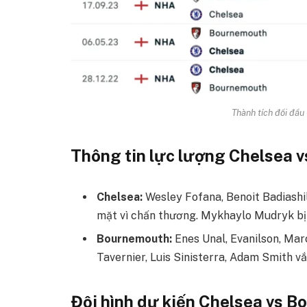
Thành tích đối đầu
Thông tin lực lượng Chelsea 
Chelsea
:
Wesley Fofana, Benoit Badiashi
mặt vì chấn thương. Mykhaylo Mudryk bị 
Bournemouth
:
Enes Unal, Evanilson, Marc
Tavernier, Luis Sinisterra, Adam Smith v
Đội hình dự kiến
Chelsea vs B