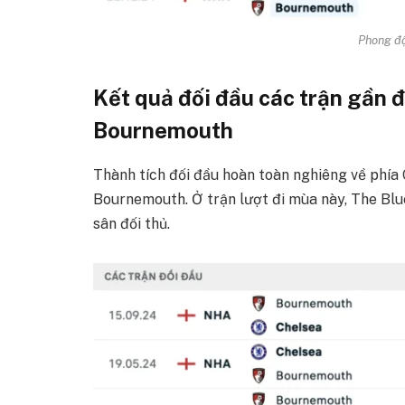
Phong đ
Kết quả đối đầu các trận gần 
Bournemouth
Thành tích đối đầu hoàn toàn nghiêng về phía 
Bournemouth. Ở trận lượt đi mùa này, The Blue
sân đối thủ.