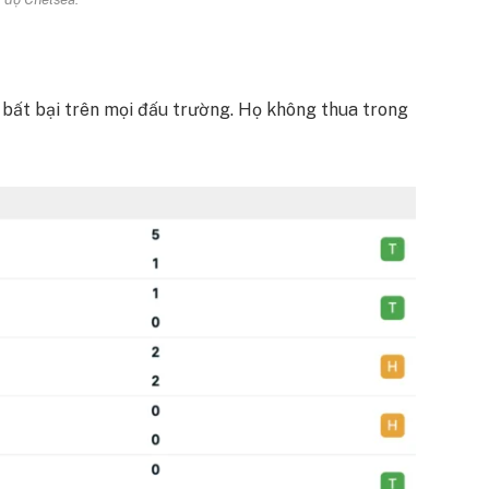
bất bại trên mọi đấu trường. Họ không thua trong