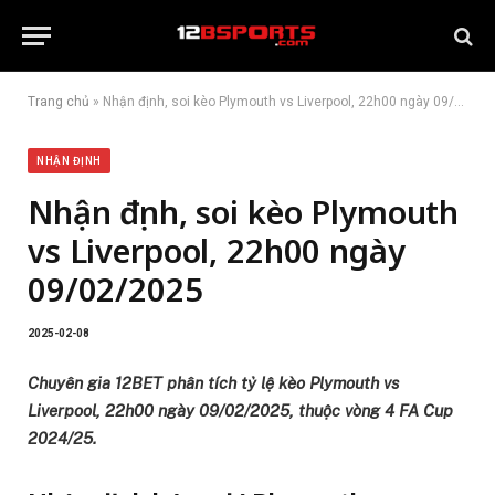
Trang chủ
»
Nhận định, soi kèo Plymouth vs Liverpool, 22h00 ngày 09/02/2025
NHẬN ĐỊNH
Nhận định, soi kèo Plymouth
vs Liverpool, 22h00 ngày
09/02/2025
2025-02-08
Chuyên gia 12BET phân tích tỷ lệ kèo Plymouth vs
Liverpool, 22h00 ngày 09/02/2025, thuộc vòng 4 FA Cup
2024/25.