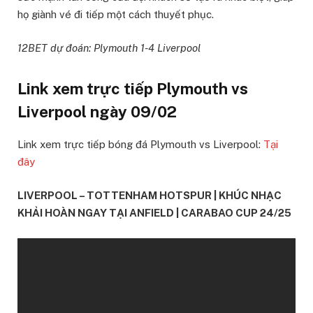
họ giành vé đi tiếp một cách thuyết phục.
12BET dự đoán: Plymouth 1-4 Liverpool
Link xem trực tiếp
Plymouth vs
Liverpool ngày 09/02
Link xem trực tiếp bóng đá Plymouth vs Liverpool:
Tại
đây
LIVERPOOL – TOTTENHAM HOTSPUR | KHÚC NHẠC
KHẢI HOÀN NGAY TẠI ANFIELD | CARABAO CUP 24/25