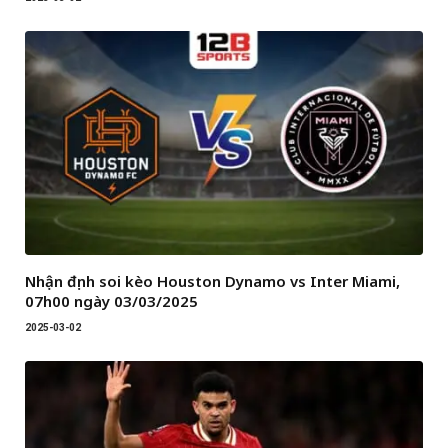
Nhận định soi kèo Houston Dynamo vs Inter Miami,
07h00 ngày 03/03/2025
2025-03-02