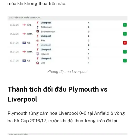
mùa khi không thua trận nào.
Phong độ của Liverpool
Thành tích đối đầu Plymouth vs
Liverpool
Plymouth từng cầm hòa Liverpool 0-0 tại Anfield ở vòng
ba FA Cup 2016/17, trước khi để thua trong trận đá lại.