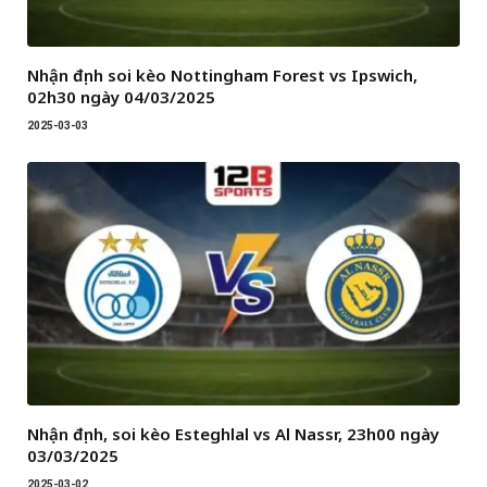
Nhận định soi kèo Nottingham Forest vs Ipswich,
02h30 ngày 04/03/2025
2025-03-03
Nhận định, soi kèo Esteghlal vs Al Nassr, 23h00 ngày
03/03/2025
2025-03-02