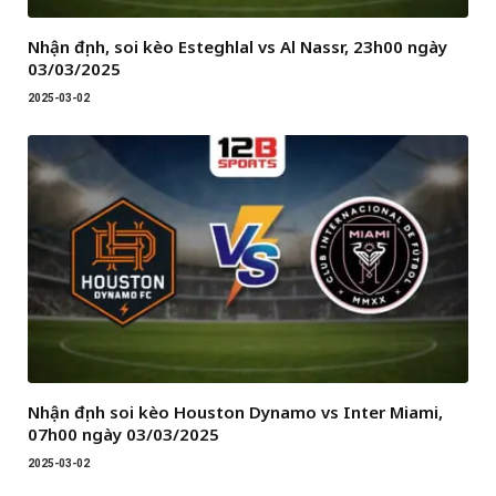
Nhận định, soi kèo Esteghlal vs Al Nassr, 23h00 ngày
03/03/2025
2025-03-02
Nhận định soi kèo Houston Dynamo vs Inter Miami,
07h00 ngày 03/03/2025
2025-03-02