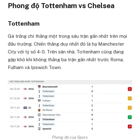
Phong độ Tottenham vs Chelsea
Tottenham
Gà trống chỉ thắng một trong sáu trận gần nhất trên mọi
đấu trường. Chiến thắng duy nhất đó là hạ Manchester
City với tỷ số 4-0. Trên sân nhà, Tottenham cũng đang
gặp khó khi không thắng ba trận gần nhất trước Roma,
Fulham và Ipswich Town.
Phong độ của Spurs.