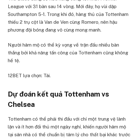
League với 31 bàn sau 14 vòng. Mới đây, họ vùi dập
Southampton 5-1. Trong khi đó, hàng thủ của Tottenham
thiếu 2 trụ cột là Van de Ven cùng Romero, nên hậu
phương đội bóng đang vô cùng mong manh.
Người hâm mộ có thể kỳ vọng về trận đấu nhiều bàn
thắng bởi khả năng tấn công của Tottenham cũng không
hề tệ.
12BET lựa chọn: Tài.
Dự đoán kết quả Tottenham vs
Chelsea
Tottenham có thể phải thi đấu với chỉ một trung vệ lành
lặn và ít hơn đối thủ một ngày nghỉ, khiến người hâm mộ
tại sân nhà có thể chuẩn bị tâm lý cho thất bại khác trước