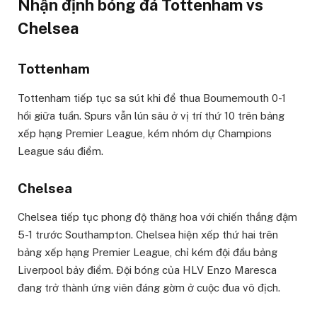
Nhận định bóng đá Tottenham vs
Chelsea
Tottenham
Tottenham tiếp tục sa sút khi để thua Bournemouth 0-1
hồi giữa tuần. Spurs vẫn lún sâu ở vị trí thứ 10 trên bảng
xếp hạng Premier League, kém nhóm dự Champions
League sáu điểm.
Chelsea
Chelsea tiếp tục phong độ thăng hoa với chiến thắng đậm
5-1 trước Southampton. Chelsea hiện xếp thứ hai trên
bảng xếp hạng Premier League, chỉ kém đội đầu bảng
Liverpool bảy điểm. Đội bóng của HLV Enzo Maresca
đang trở thành ứng viên đáng gờm ở cuộc đua vô địch.