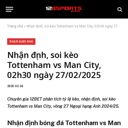
Trang chủ
»
Nhận định, soi kèo Tottenham vs Man City, 02h30 ngày 27/02/2025
NHẬN ĐỊNH NHA
Nhận định, soi kèo
Tottenham vs Man City,
02h30 ngày 27/02/2025
2025-02-26
Chuyên gia 12BET phân tích tỷ lệ kèo, nhận định, soi kèo
Tottenham vs Man City, vòng 27 Ngoại hạng Anh 2024/25.
Nhận định bóng đá Tottenham vs Man