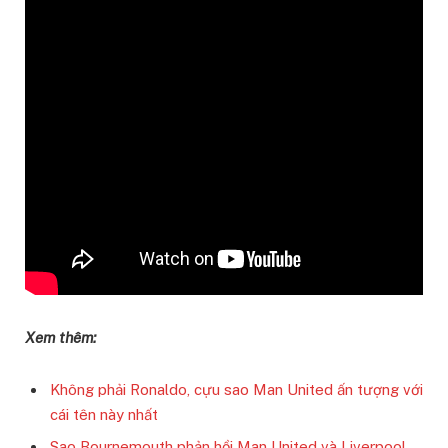
Xem thêm:
Không phải Ronaldo, cựu sao Man United ấn tượng với
cái tên này nhất
Sao Bournemouth phản hồi Man United và Liverpool