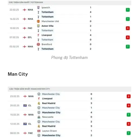
Phong độ Tottenham
Man City