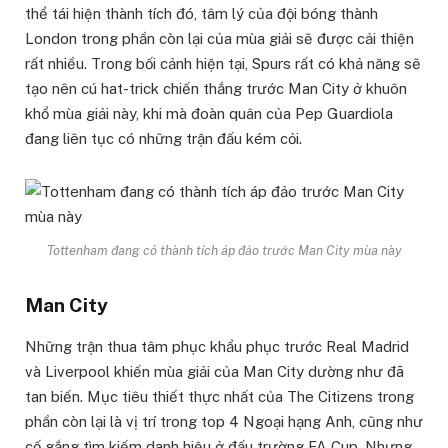
thể tái hiện thành tích đó, tâm lý của đội bóng thành
London trong phần còn lại của mùa giải sẽ được cải thiện
rất nhiều. Trong bối cảnh hiện tại, Spurs rất có khả năng sẽ
tạo nên cú hat-trick chiến thắng trước Man City ở khuôn
khổ mùa giải này, khi mà đoàn quân của Pep Guardiola
đang liên tục có những trận đấu kém cỏi.
Tottenham đang có thành tích áp đảo trước Man City mùa này
Man City
Những trận thua tâm phục khẩu phục trước Real Madrid
và Liverpool khiến mùa giải của Man City dường như đã
tan biến. Mục tiêu thiết thực nhất của The Citizens trong
phần còn lại là vị trí trong top 4 Ngoại hạng Anh, cũng như
cố gắng tìm kiếm danh hiệu ở đấu trường FA Cup. Nhưng