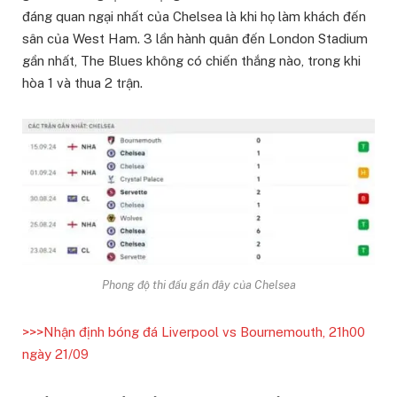
đáng quan ngại nhất của Chelsea là khi họ làm khách đến
sân của West Ham. 3 lần hành quân đến London Stadium
gần nhất, The Blues không có chiến thắng nào, trong khi
hòa 1 và thua 2 trận.
Phong độ thi đấu gần đây của Chelsea
>>>Nhận định bóng đá Liverpool vs Bournemouth, 21h00
ngày 21/09