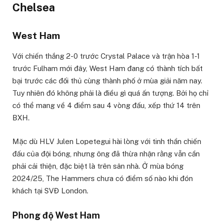
Chelsea
West Ham
Với chiến thắng 2-0 trước Crystal Palace và trận hòa 1-1
trước Fulham mới đây, West Ham đang có thành tích bất
bại trước các đối thủ cùng thành phố ở mùa giải năm nay.
Tuy nhiên đó không phải là điều gì quá ấn tượng. Bởi họ chỉ
có thể mang về 4 điểm sau 4 vòng đấu, xếp thứ 14 trên
BXH.
Mặc dù HLV Julen Lopetegui hài lòng với tinh thần chiến
đấu của đội bóng, nhưng ông đã thừa nhận rằng vẫn cần
phải cải thiện, đặc biệt là trên sân nhà. Ở mùa bóng
2024/25, The Hammers chưa có điểm số nào khi đón
khách tại SVĐ London.
Phong độ West Ham