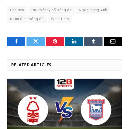
Chelsea
Dự đoán tỷ số bóng đá
Ngoại hạng Anh
Nhận định bóng đá
West Ham
Facebook
Twitter
Pinterest
LinkedIn
Tumblr
Email
RELATED ARTICLES