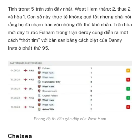
Tính trong 5 trận gần đây nhất, West Ham thắng 2, thua 2
và hòa 1. Con số này thực tế không quá tốt nhưng phải nói
rằng họ đã chạm trán với những đối thủ khó nhằn. Trận hòa
mới đây trước Fulham trong trận derby cũng diễn ra một
cách “thót tim” với bàn san bằng cách biệt của Danny
Ings ở phút thứ 95.
Phong độ thi đấu gần đây của West Ham
Chelsea