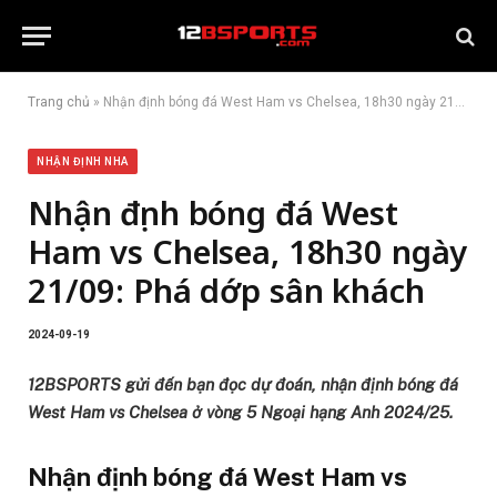
Trang chủ
»
Nhận định bóng đá West Ham vs Chelsea, 18h30 ngày 21/09: Phá dớp sân khách
NHẬN ĐỊNH NHA
Nhận định bóng đá West
Ham vs Chelsea, 18h30 ngày
21/09: Phá dớp sân khách
2024-09-19
12BSPORTS gửi đến bạn đọc dự đoán, nhận định bóng đá
West Ham vs Chelsea ở vòng 5 Ngoại hạng Anh 2024/25.
Nhận định bóng đá West Ham vs