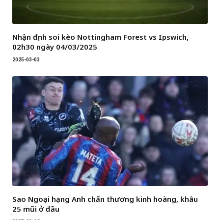
Nhận định soi kèo Nottingham Forest vs Ipswich,
02h30 ngày 04/03/2025
2025-03-03
Sao Ngoại hạng Anh chấn thương kinh hoàng, khâu
25 mũi ở đầu