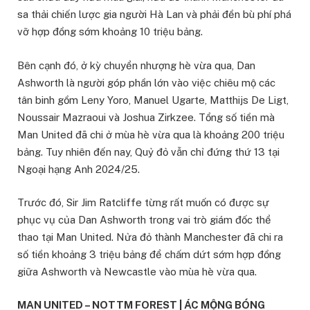
sa thải chiến lược gia người Hà Lan và phải đền bù phí phá
vỡ hợp đồng sớm khoảng 10 triệu bảng.
Bên cạnh đó, ở kỳ chuyển nhượng hè vừa qua, Dan
Ashworth là người góp phần lớn vào việc chiêu mộ các
tân binh gồm Leny Yoro, Manuel Ugarte, Matthijs De Ligt,
Noussair Mazraoui và Joshua Zirkzee. Tổng số tiền mà
Man United đã chi ở mùa hè vừa qua là khoảng 200 triệu
bảng. Tuy nhiên đến nay, Quỷ đỏ vẫn chỉ đứng thứ 13 tại
Ngoại hạng Anh 2024/25.
Trước đó, Sir Jim Ratcliffe từng rất muốn có được sự
phục vụ của Dan Ashworth trong vai trò giám đốc thể
thao tại Man United. Nửa đỏ thành Manchester đã chi ra
số tiền khoảng 3 triệu bảng để chấm dứt sớm hợp đồng
giữa Ashworth và Newcastle vào mùa hè vừa qua.
MAN UNITED – NOTTM FOREST | ÁC MỘNG BÓNG