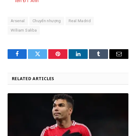
lên ĐT Anh
Arsenal
Chuyển nhượng
Real Madrid
William Saliba
Facebook
Twitter
Pinterest
LinkedIn
Tumblr
Email
RELATED ARTICLES