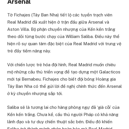
Arsenal
Tờ Fichajes (Tây Ban Nha) tiết lộ các tuyển trạch viên
Real Madrid đã xuất hiện ở trận đấu giữa Arsenal và
Aston Villa. Bộ phận chuyển nhượng của Kền kền trắng
theo dõi từng bước chạy của William Saliba. Điều này thể
hiện rõ sự quan tâm đặc biệt của Real Madrid với trung vệ
trẻ đầy tiềm năng này.
Với chiến lược trẻ hóa đội hình, Real Madrid muốn chiêu
mộ những cầu thủ triển vọng để tạo dựng một Galacticos
mới tại Bernabeu. Fichajes cho biết đội bóng Hoàng gia
Tây Ban Nha có thể gửi lời đề nghị chính thức đến Arsenal
ở kỳ chuyển nhượng sắp tới.
Saliba sẽ là tương lai cho hàng phòng ngự đã ‘già cỗi’ của
Kền kền trắng. Chưa kể, cầu thủ người Pháp có khả năng
lãnh đạo và tư duy chiến thuật sắc bén. Điều đó khiến
Saliba trở thành mảnh ghép hoàn hảo mà Real Madrid