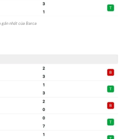
n gần nhất của Barca