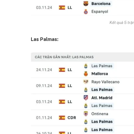
Kết quả 5 trậ
Las Palmas: