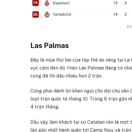
BX
Las Palmas
Đây là mùa thứ hai của tập thể áo vàng tại La 
vực cầm đèn đỏ. Hiện Las Palmas đang có nhiề
cũng đã thi đấu nhiều hơn 2 trận.
Cũng phải dành lời khen ngợi cho đội chủ sân 
loạt trận quốc tế tháng 10. Trong 6 trận gần 
4 trận thắng.
Dẫu vậy, làm khách tại xứ Catalan vẫn là một 
lần gần nhất hành quân tới Camp Nou, và trận s