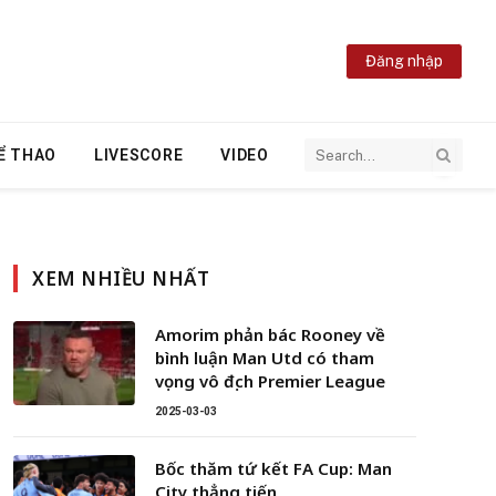
Đăng nhập
Ể THAO
LIVESCORE
VIDEO
XEM NHIỀU NHẤT
Amorim phản bác Rooney về
bình luận Man Utd có tham
vọng vô địch Premier League
2025-03-03
Bốc thăm tứ kết FA Cup: Man
City thẳng tiến