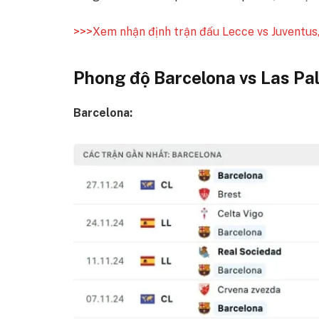
>>>Xem nhận định trận đấu Lecce vs Juventus
Phong độ Barcelona vs Las Pa
Barcelona: