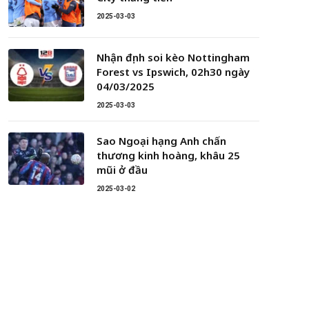
2025-03-03
Nhận định soi kèo Nottingham
Forest vs Ipswich, 02h30 ngày
04/03/2025
2025-03-03
Sao Ngoại hạng Anh chấn
thương kinh hoàng, khâu 25
mũi ở đầu
2025-03-02