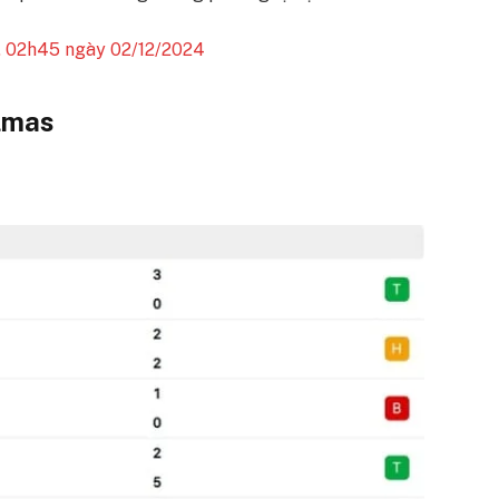
, 02h45 ngày 02/12/2024
lmas