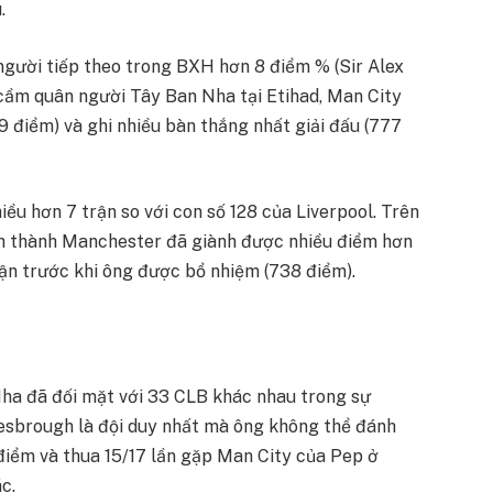
u.
người tiếp theo trong BXH hơn 8 điểm % (Sir Alex
 cầm quân người Tây Ban Nha tại Etihad, Man City
9 điểm) và ghi nhiều bàn thắng nhất giải đấu (777
iều hơn 7 trận so với con số 128 của Liverpool. Trên
anh thành Manchester đã giành được nhiều điểm hơn
ận trước khi ông được bổ nhiệm (738 điểm).
ha đã đối mặt với 33 CLB khác nhau trong sự
esbrough là đội duy nhất mà ông không thể đánh
điểm và thua 15/17 lần gặp Man City của Pep ở
c.