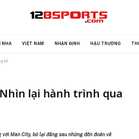
N NHA
VIỆT NAM
NHẬN ĐỊNH
HẬU TRƯỜNG
TH
ng kê
 Nhìn lại hành trình qua
 với Man City, bỏ lại đằng sau những đồn đoán về