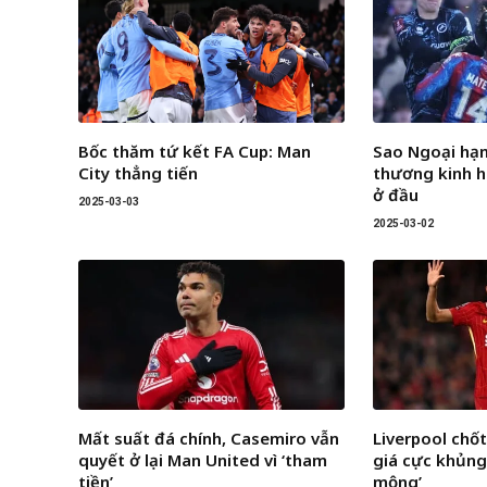
Bốc thăm tứ kết FA Cup: Man
Sao Ngoại hạ
City thẳng tiến
thương kinh h
ở đầu
2025-03-03
2025-03-02
Mất suất đá chính, Casemiro vẫn
Liverpool chốt
quyết ở lại Man United vì ‘tham
giá cực khủng
tiền’
mộng’