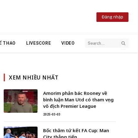
Đăng nhập
Ể THAO
LIVESCORE
VIDEO
XEM NHIỀU NHẤT
Amorim phản bác Rooney về
bình luận Man Utd có tham vọng
vô địch Premier League
2025-03-03
Bốc thăm tứ kết FA Cup: Man
City thẳng tiến