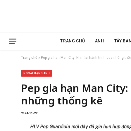
TRANG CHỦ
ANH
TÂY BA
Trang chủ
»
Pep gia hạn Man City: Nhìn lại hành trình qua những thố
NGOẠI HẠNG ANH
Pep gia hạn Man City:
những thống kê
2024-11-22
HLV Pep Guardiola mới đây đã gia hạn hợp đồng