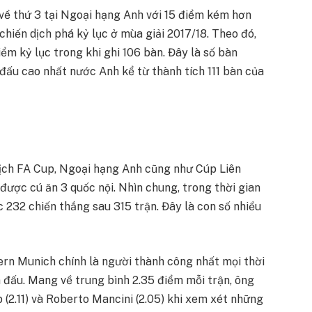
ỉ về thứ 3 tại Ngoại hạng Anh với 15 điểm kém hơn
hiến dịch phá kỷ lục ở mùa giải 2017/18. Theo đó,
ểm kỷ lục trong khi ghi 106 bàn. Đây là số bàn
đấu cao nhất nước Anh kể từ thành tích 111 bàn của
địch FA Cup, Ngoại hạng Anh cũng như Cúp Liên
được cú ăn 3 quốc nội. Nhìn chung, trong thời gian
232 chiến thắng sau 315 trận. Đây là con số nhiều
ern Munich chính là người thành công nhất mọi thời
n đấu. Mang về trung bình 2.35 điểm mỗi trận, ông
p (2.11) và Roberto Mancini (2.05) khi xem xét những