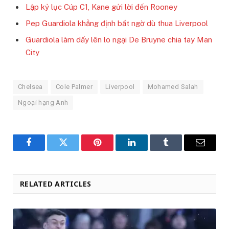
Lập kỷ lục Cúp C1, Kane gửi lời đến Rooney
Pep Guardiola khẳng định bất ngờ dù thua Liverpool
Guardiola làm dấy lên lo ngại De Bruyne chia tay Man
City
Chelsea
Cole Palmer
Liverpool
Mohamed Salah
Ngoại hạng Anh
Facebook
Twitter
Pinterest
LinkedIn
Tumblr
Email
RELATED ARTICLES