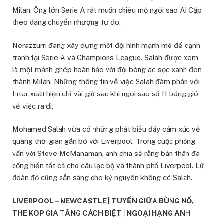
Milan. Ông lớn Serie A rất muốn chiêu mộ ngôi sao Ai Cập
theo dạng chuyển nhượng tự do.
Nerazzurri đang xây dựng một đội hình mạnh mẽ để cạnh
tranh tại Serie A và Champions League. Salah được xem
là một mảnh ghép hoàn hảo với đội bóng áo sọc xanh đen
thành Milan. Những thông tin về việc Salah đàm phán với
Inter xuất hiện chỉ vài giờ sau khi ngôi sao số 11 bóng gió
về việc ra đi.
Mohamed Salah vừa có những phát biểu đầy cảm xúc về
quãng thời gian gắn bó với Liverpool. Trong cuộc phỏng
vấn với Steve McManaman, anh chia sẻ rằng bản thân đã
cống hiến tất cả cho câu lạc bộ và thành phố Liverpool. Lữ
đoàn đỏ cũng sẵn sàng cho kỷ nguyên không có Salah.
LIVERPOOL – NEWCASTLE | TUYẾN GIỮA BÙNG NỔ,
THE KOP GIA TĂNG CÁCH BIỆT | NGOẠI HẠNG ANH