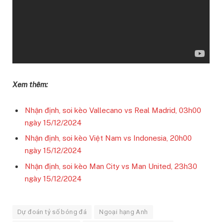
Xem thêm:
Nhận định, soi kèo Vallecano vs Real Madrid, 03h00
ngày 15/12/2024
Nhận định, soi kèo Việt Nam vs Indonesia, 20h00
ngày 15/12/2024
Nhận định, soi kèo Man City vs Man United, 23h30
ngày 15/12/2024
Dự đoán tỷ số bóng đá
Ngoại hạng Anh