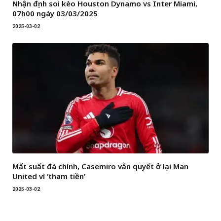
Nhận định soi kèo Houston Dynamo vs Inter Miami,
07h00 ngày 03/03/2025
2025-03-02
Mất suất đá chính, Casemiro vẫn quyết ở lại Man
United vì ‘tham tiền’
2025-03-02