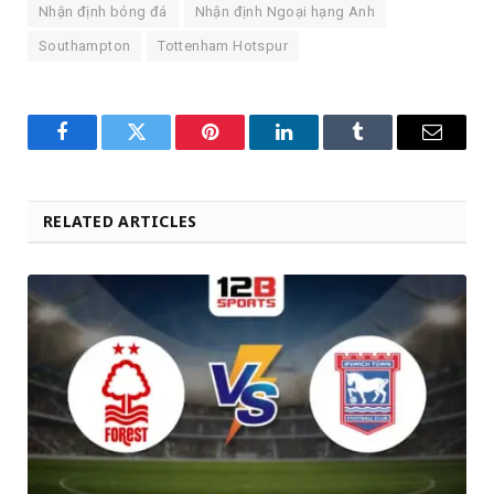
Nhận định bóng đá
Nhận định Ngoại hạng Anh
Southampton
Tottenham Hotspur
Facebook
Twitter
Pinterest
LinkedIn
Tumblr
Email
RELATED ARTICLES