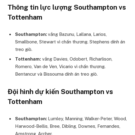
Thông tin lực lượng Southampton vs
Tottenham
Southampton:
vắng Bazunu, Lallana, Larios,
Smallbone, Stewart vì chấn thương. Stephens dính án
treo giò.
Tottenham:
vắng Davies, Odobert, Richarlison,
Romero, Van de Ven, Vicario vì chấn thương.
Bentancur và Bissouma dính án treo giò.
Đội hình dự kiến Southampton vs
Tottenham
Southampton:
Lumley, Manning, Walker-Peter, Wood,
Harwood-Bellis, Bree, Dibling, Downes, Fernandes,
Amstrong, Archer.