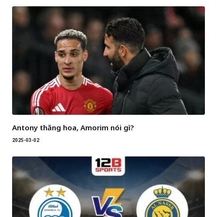
Antony thăng hoa, Amorim nói gì?
2025-03-02