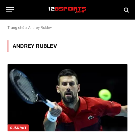
Trang chủ
»
Andrey Rublev
ANDREY RUBLEV
QUẦN VỢT