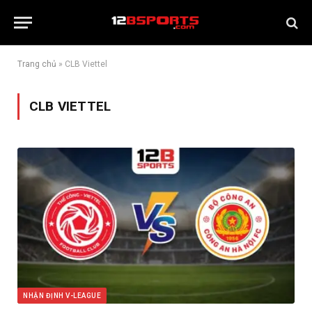
Trang chủ
»
CLB Viettel
CLB VIETTEL
NHẬN ĐỊNH V-LEAGUE