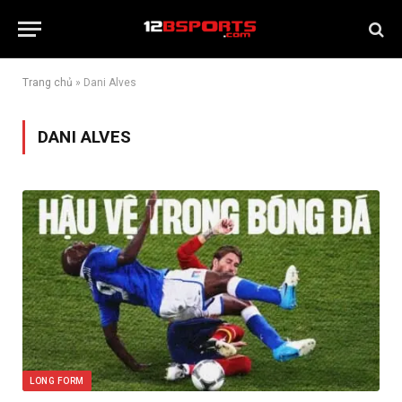
Trang chủ
»
Dani Alves
DANI ALVES
LONG FORM