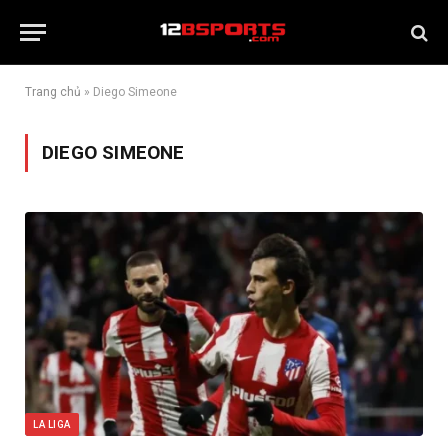
Trang chủ
»
Diego Simeone
DIEGO SIMEONE
LA LIGA