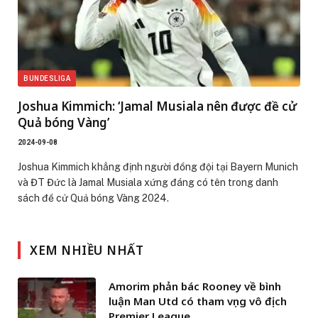
BUNDESLIGA
Joshua Kimmich: ‘Jamal Musiala nên được đề cử
Quả bóng Vàng’
2024-09-08
Joshua Kimmich khẳng định người đồng đội tại Bayern Munich
và ĐT Đức là Jamal Musiala xứng đáng có tên trong danh
sách đề cử Quả bóng Vàng 2024.
XEM NHIỀU NHẤT
Amorim phản bác Rooney về bình
luận Man Utd có tham vọng vô địch
Premier League