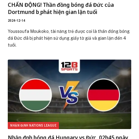
CHẤN ĐỘNG! Thần đồng bóng đá Đức của
Dortmund bị phát hiện gian lận tuổi
2024-12-14
Youssoufa Moukoko, tài năng trẻ được coi là thần đồng bóng
đá Đức đã bị phát hiện sử dụng giấy tờ giả và gian lận đến 4
tuổi.
NHẬN ĐỊNH NATIONS LEAGUE
Nhận định bóng đá Hungary vs Đức, 02h45 ngày