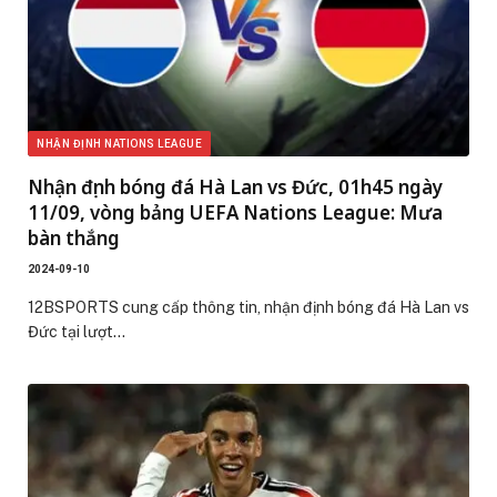
NHẬN ĐỊNH NATIONS LEAGUE
Nhận định bóng đá Hà Lan vs Đức, 01h45 ngày
11/09, vòng bảng UEFA Nations League: Mưa
bàn thắng
2024-09-10
12BSPORTS cung cấp thông tin, nhận định bóng đá Hà Lan vs
Đức tại lượt…