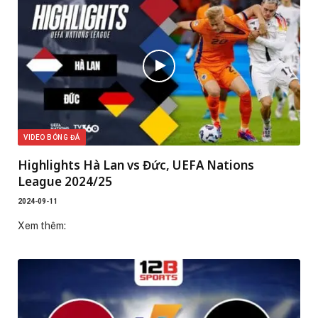
VIDEO BÓNG ĐÁ
Highlights Hà Lan vs Đức, UEFA Nations
League 2024/25
2024-09-11
Xem thêm: