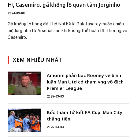
Hụt Casemiro, gã khổng lồ quan tâm Jorginho
2024-09-08
Gã khổng lồ bóng đá Thổ Nhĩ Kỳ là Galatasaray muốn chiêu
mộ Jorginho từ Arsenal sau khi không thể hoàn tất thương vụ
Casemiro.
XEM NHIỀU NHẤT
Amorim phản bác Rooney về bình
luận Man Utd có tham vọng vô địch
Premier League
2025-03-03
Bốc thăm tứ kết FA Cup: Man City
thẳng tiến
2025-03-03