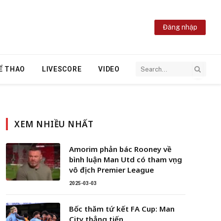
Đăng nhập
Ể THAO
LIVESCORE
VIDEO
XEM NHIỀU NHẤT
Amorim phản bác Rooney về
bình luận Man Utd có tham vọng
vô địch Premier League
2025-03-03
Bốc thăm tứ kết FA Cup: Man
City thẳng tiến