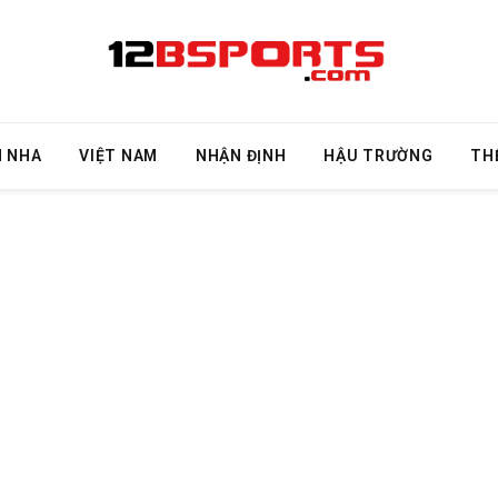
N NHA
VIỆT NAM
NHẬN ĐỊNH
HẬU TRƯỜNG
TH