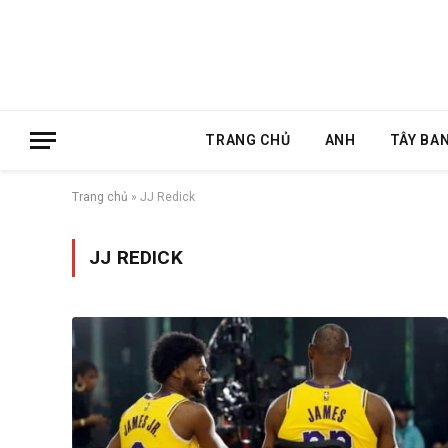
TRANG CHỦ
ANH
TÂY BA
Trang chủ
»
JJ Redick
JJ REDICK