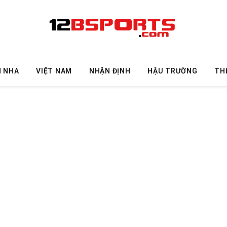
N NHA
VIỆT NAM
NHẬN ĐỊNH
HẬU TRƯỜNG
TH