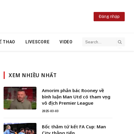
Đăng nhập
Ể THAO
LIVESCORE
VIDEO
XEM NHIỀU NHẤT
Amorim phản bác Rooney về
bình luận Man Utd có tham vọng
vô địch Premier League
2025-03-03
Bốc thăm tứ kết FA Cup: Man
City thẳng tiến