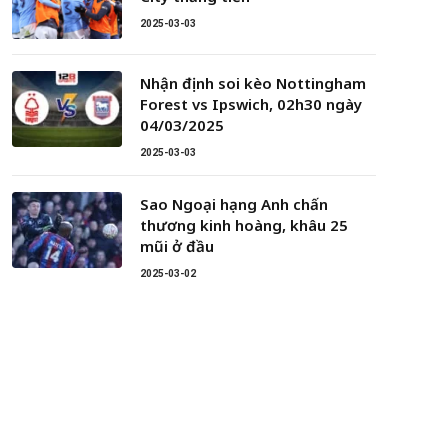
2025-03-03
Nhận định soi kèo Nottingham
Forest vs Ipswich, 02h30 ngày
04/03/2025
2025-03-03
Sao Ngoại hạng Anh chấn
thương kinh hoàng, khâu 25
mũi ở đầu
2025-03-02