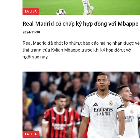
LA LIGA
Real Madrid cố chấp ký hợp đồng với Mbappe
2024-11-30
Real Madrid đã phớt lờ những báo cáo mà họ nhận được về
thể trạng của Kylian Mbappe trước khi ký hợp đồng với
ngôi sao này.
LA LIGA