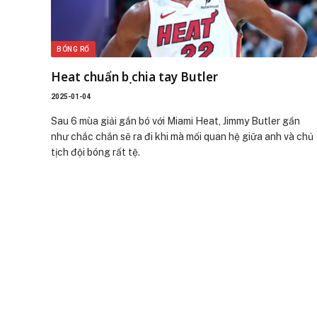
BÓNG RỔ
Heat chuẩn bị chia tay Butler
2025-01-04
Sau 6 mùa giải gắn bó với Miami Heat, Jimmy Butler gần
như chắc chắn sẽ ra đi khi mà mối quan hệ giữa anh và chủ
tịch đội bóng rất tệ.