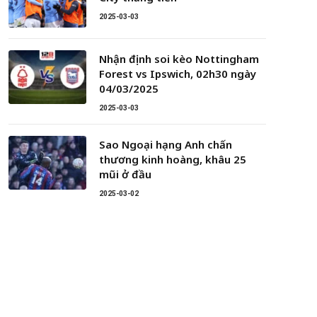
2025-03-03
Nhận định soi kèo Nottingham
Forest vs Ipswich, 02h30 ngày
04/03/2025
2025-03-03
Sao Ngoại hạng Anh chấn
thương kinh hoàng, khâu 25
mũi ở đầu
2025-03-02