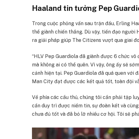
Haaland tin tưởng Pep Guardi
Trong cuộc phỏng vấn sau trận đấu, Erling Haa
thể giành chiến thắng. Dù vậy, tiền đạo người
ra giải pháp giúp The Citizens vượt qua giai đ
“HLV Pep Guardiola đã giành được 6 chức vô đ
mà không ai có thể quên. Vì vậy, ông ấy sẽ sớ
cảnh hiện tại. Pep Guardiola đã quá quen với 
Man City đạt được các kết quả tốt, toàn đội v
Về phía các cầu thủ, chúng tôi cần phải tập lu
cần duy trì được niềm tin, sự đoàn kết và cùng 
chưa đủ tốt và đã bỏ lỡ nhiều cơ hội. Tôi sẽ phả