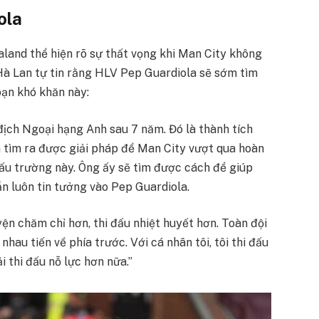
ola
land thể hiện rõ sự thất vọng khi Man City không
 Hà Lan tự tin rằng HLV Pep Guardiola sẽ sớm tìm
oạn khó khăn này:
ịch Ngoại hạng Anh sau 7 năm. Đó là thành tích
m tìm ra được giải pháp để Man City vượt qua hoàn
đấu trường này. Ông ấy sẽ tìm được cách để giúp
ẫn luôn tin tưởng vào Pep Guardiola.
yện chăm chỉ hơn, thi đấu nhiệt huyết hơn. Toàn đội
nhau tiến về phía trước. Với cá nhân tôi, tôi thi đấu
i thi đấu nỗ lực hơn nữa.”