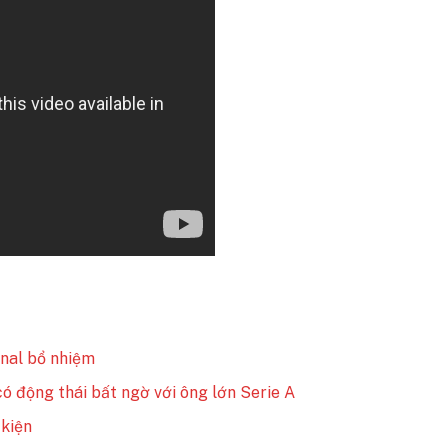
enal bổ nhiệm
ó động thái bất ngờ với ông lớn Serie A
 kiện