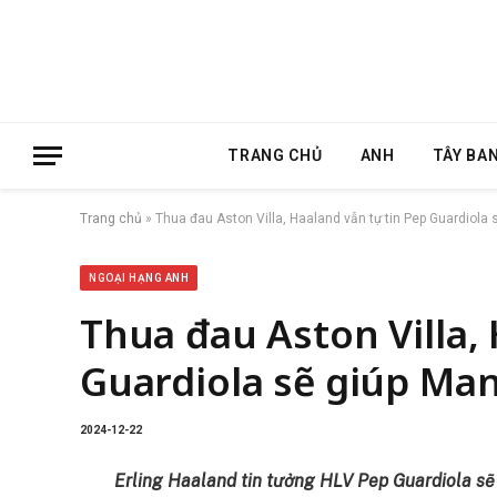
TRANG CHỦ
ANH
TÂY BA
Trang chủ
»
Thua đau Aston Villa, Haaland vẫn tự tin Pep Guardiola s
NGOẠI HẠNG ANH
Thua đau Aston Villa,
Guardiola sẽ giúp Man 
2024-12-22
Erling Haaland tin tưởng HLV Pep Guardiola sẽ 