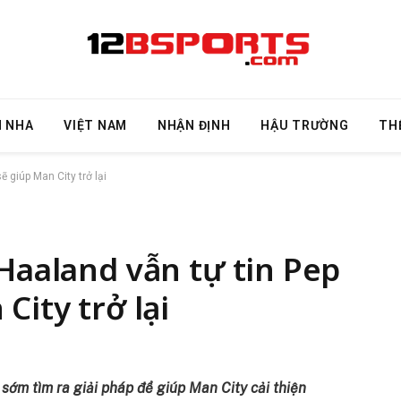
N NHA
VIỆT NAM
NHẬN ĐỊNH
HẬU TRƯỜNG
TH
ẽ giúp Man City trở lại
 Haaland vẫn tự tin Pep
City trở lại
sớm tìm ra giải pháp để giúp Man City cải thiện