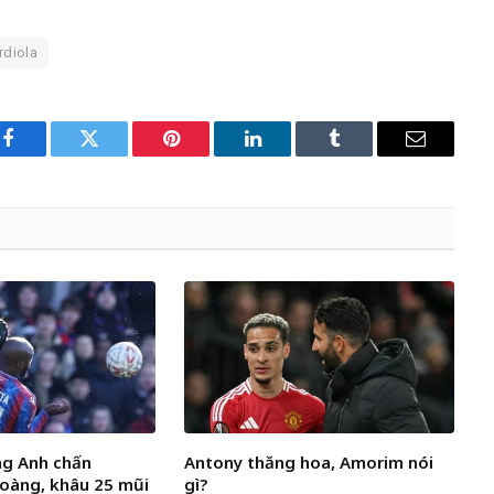
rdiola
Facebook
Twitter
Pinterest
LinkedIn
Tumblr
Email
ng Anh chấn
Antony thăng hoa, Amorim nói
oàng, khâu 25 mũi
gì?