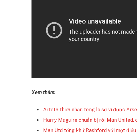
Xem thêm:
Arteta thừa nhận từng lo sợ vì được Ars
Harry Maguire chuẩn bị rời Man United, c
Man Utd tống khứ Rashford với một điều