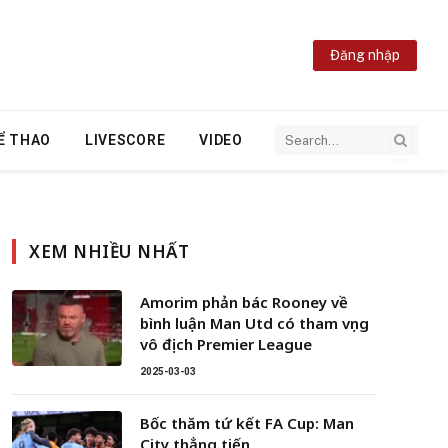
Đăng nhập
Ể THAO
LIVESCORE
VIDEO
XEM NHIỀU NHẤT
Amorim phản bác Rooney về
bình luận Man Utd có tham vọng
vô địch Premier League
2025-03-03
Bốc thăm tứ kết FA Cup: Man
City thẳng tiến