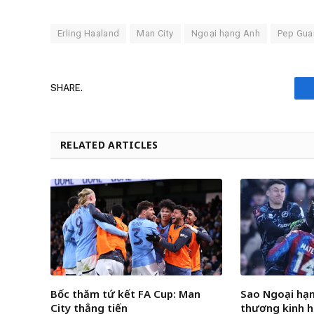
Erling Haaland
Man City
Ngoại hạng Anh
Pep Gua
SHARE.
RELATED ARTICLES
Bốc thăm tứ kết FA Cup: Man
Sao Ngoại hạ
City thẳng tiến
thương kinh h