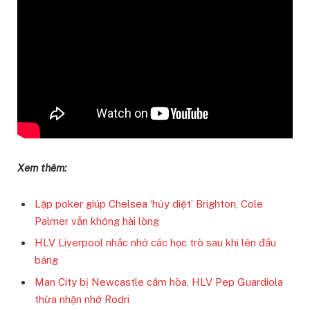
Xem thêm:
Lập poker giúp Chelsea ‘hủy diệt’ Brighton, Cole
Palmer vẫn không hài lòng
HLV Liverpool nhắc nhở các học trò sau khi lên đầu
bảng
Man City bị Newcastle cầm hòa, HLV Pep Guardiola
thừa nhận nhớ Rodri