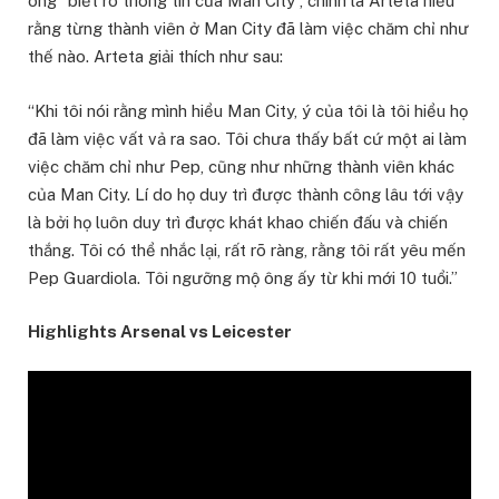
ông “biết rõ thông tin của Man City”, chính là Arteta hiểu
rằng từng thành viên ở Man City đã làm việc chăm chỉ như
thế nào. Arteta giải thích như sau:
“Khi tôi nói rằng mình hiểu Man City, ý của tôi là tôi hiểu họ
đã làm việc vất vả ra sao. Tôi chưa thấy bất cứ một ai làm
việc chăm chỉ như Pep, cũng như những thành viên khác
của Man City. Lí do họ duy trì được thành công lâu tới vậy
là bởi họ luôn duy trì được khát khao chiến đấu và chiến
thắng. Tôi có thể nhắc lại, rất rõ ràng, rằng tôi rất yêu mến
Pep Guardiola. Tôi ngưỡng mộ ông ấy từ khi mới 10 tuổi.”
Highlights Arsenal vs Leicester