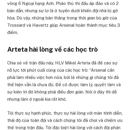
vòng 6 Ngoại hạng Anh. Pháo thủ thi đấu áp đảo và có 2
bàn dẫn, nhưng sự lơ là ở tuyến dưới khiến đội nhà bị gỡ
hòa. Dù vậy, những bàn thắng trong thời gian bù giờ của
Trossard và Havertz giúp Arsenal hoàn thành mục tiêu 3
điểm.
Arteta hài lòng về các học trò
Chia sẻ về trận đấu này, HLV Mikel Arteta đã đề cao sự
nỗ lực tới phút cuối cùng của các học trò: “Arsenal cần
phải làm nhiều việc hơn nữa, bởi lẽ những gì chúng tôi đã
thể hiện vẫn là chưa đủ. Để có được tâm lý, quyết tâm và
sự kiên trì đó không phải điều đơn giản. Nói ở đây thì dễ
nhưng làm ở ngoài kia rất khó.
Tôi thực sự hạnh phúc, thực sự hài lòng với màn trình diễn,
thái độ của toàn đội và cách chúng tôi đã chơi và chiếm ưu
thế trong trận đấu. Tôi đặc biệt hài lòng với cách đội phản